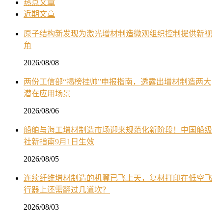
热点文章
近期文章
原子结构新发现为激光增材制造微观组织控制提供新视
角
2026/08/08
两份工信部“揭榜挂帅”申报指南，透露出增材制造两大
潜在应用场景
2026/08/06
船舶与海工增材制造市场迎来规范化新阶段！中国船级
社新指南9月1日生效
2026/08/05
连续纤维增材制造的机翼已飞上天，复材打印在低空飞
行器上还需翻过几道坎？
2026/08/03