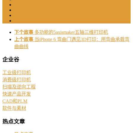
下个故事
多功能的5axismaker五轴三维打印机
上个故事
当iPhone 6 弯曲门遇见3D打印：用弯曲承载弯
曲曲线
企业谷
工业级打印机
消费级打印机
扫描及逆向工程
快速产品开发
CAD和PLM
软件与素材
热点文章