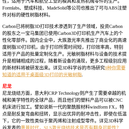
性，适用于汽车和航空工业的模具和发热机械零件的生产。
Formlabs、塑成科技、MadeSolid等公司也推出了可与ABS注塑
件对标的硬性树脂材料。
Carbon已将树脂3D打印技术渗透到了生产领域，投资Carbon
的股东之一宝马集团已使用Carbon3D打印机生产汽车上的个
性化零部件。国内企业中，大族激光率先推出了商业化的高速
度树脂3D打印机，由于打印所需时间短，打印效率高，特别
适用于产品的批量定制化生产。光敏树脂材料与设备的技术提
升是相辅相成的过程，随着新设备的涌现，更多工程级别应用
的新材料将被研发出来。详见3D科学谷的市场研究
9种你需要
知道的适用于桌面级3D打印的光敏树脂
.
尼龙
尼龙烧结方面，意大利CRP Technology则产生了需要卓越的机
械和美学特性的全球产品，而且他们的塑料产品可以被CNC
机床进行加工。譬如说新一代的聚酰胺材料windform FX，特
点是耐反复弯曲和扭转，显示出优异的耐冲击性，即使在低温
下，它的一致性类似于聚丙烯和注射成型零件。详见3D科学
谷发表的
惠普时代，SLS激光烧结技术是否有翻身可能性？