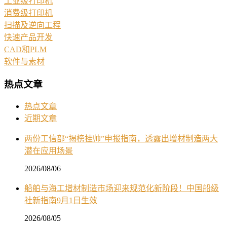
工业级打印机
消费级打印机
扫描及逆向工程
快速产品开发
CAD和PLM
软件与素材
热点文章
热点文章
近期文章
两份工信部“揭榜挂帅”申报指南，透露出增材制造两大
潜在应用场景
2026/08/06
船舶与海工增材制造市场迎来规范化新阶段！中国船级
社新指南9月1日生效
2026/08/05