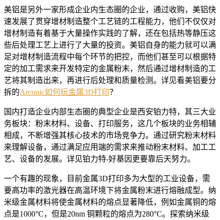
美铝是另外一家形成企业内生态圈的企业，通过收购，美铝快
速发展了贯穿增材制造整个工艺链的工程能力，他们不仅仅对
增材制造有着基于大量操作实践的了解，还在包括热等静压这
些后处理工艺上进行了大量的投资。美铝自身的能力就可以满
足对增材制造流程中每个环节的把控，而他们甚至可以根据特
定的加工需求来开发特定的金属粉末，然后通过增材制造的工
艺将其制造出来，再进行后处理和质量检测。详见看美铝要分
拆的
Arconic如何玩金属3D打印
？
国内打造企业内部生态圈的典型企业是西安铂力特，其三大业
务板块：粉末材料、设备、打印服务，这几个板块的业务相辅
相成，不断增强其核心技术的市场竞争力。通过研究粉末材料
来理解设备，通过满足应用端的需求来推动粉末材料、加工工
艺、设备的发展。详见铂力特-好基因更要靠后天努力。
一个有趣的现象，目前金属3D打印多为大型的工业设备，需
要高功率的激光器在高温环境下将金属粉末进行熔融成型。纳
米级金属材料将使金属材料的熔点显著降低，例如金属铜的熔
点是1000°C，但是20nm 铜颗粒的熔点为280°C。探索纳米级