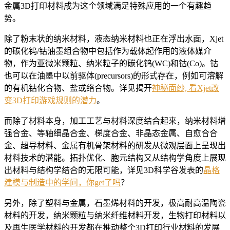
金属3D打印材料成为这个领域满足特殊应用的一个有趣趋
势。
除了粉末状的纳米材料，液态纳米材料也正在浮出水面，Xjet
的碳化钨/钴油墨组合物中包括作为载体起作用的液体媒介
物，作为亚微米颗粒、纳米粒子的碳化钨(WC)和钴(Co)。钴
也可以在油墨中以前驱体(precursors)的形式存在，例如可溶解
的有机钴化合物、盐或络合物。详见揭开
神秘面纱, 看Xjet改
变3D打印游戏规则的潜力
。
而除了材料本身，加工工艺与材料深度结合起来，纳米材料增
强合金、等轴细晶合金、梯度合金、非晶态金属、自愈合合
金、超导材料、金属有机骨架材料的研发从微观层面上呈现出
材料技术的潜能。拓扑优化、胞元结构又从结构学角度上展现
出材料与结构学结合的无限可能，详见3D科学谷发表的
晶格
建模与制造中的学问，你get了吗
？
另外，除了塑料与金属，石墨烯材料的开发，极高耐高温陶瓷
材料的开发，纳米颗粒与纳米纤维材料开发，生物打印材料以
及再生医学材料的开发都在推动整个3D打印行业材料的发展