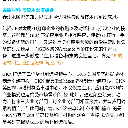
金属材料-与应用深度结合
春江水暖鸭先知，以应用驱动材料与设备技术已蔚然成风。
包括GE对金属3D打印企业的收购以及对塑料3D打印企业的投
资，这些都与GE的下游应用业务相互呼应，使得GE获得一手
的设备优势的同时，又通过自身在应用领域的前沿探索助推设
备的研发速度，而GE收购的Arcam又有金属粉末的生产业
务，这进一步形成了应用-设备-粉末的良性互动。详见
GE 的
增材制造版图是怎样“炼成”的？
GKN打造了三个增材制造卓越中心：GKN美国辛辛那提增材
制造卓越中心，GKN 瑞典Trollhätten增材制造卓越中心，GKN
英国Filton增材制造卓越中心。不仅仅是应用，应用是GKN的
商业模式也是感受市场需求的“探测头”，通过航空航天、动
力、粉末三大业务部门，每个业务部门相互滋养，并与应用端
紧密相连。与此同时，给GKN这些卓越中心不断“输血”的是
GKN与其全球20所高校及科研机构的联合开发模式.详见3D科
学谷研究揭秘GKN的增材制造布局。