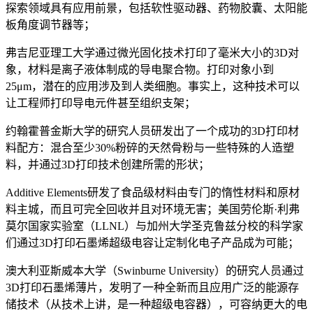
探索领域具有应用前景，包括软性驱动器、药物胶囊、太阳能
板角度调节器等；
弗吉尼亚理工大学通过微光固化技术打印了毫米大小的3D对
象，材料是离子液体制成的导电聚合物。打印对象小到
25μm，潜在的应用涉及到人类细胞。事实上，这种技术可以
让工程师打印导电元件甚至组织支架；
约翰霍普金斯大学的研究人员研发出了一个成功的3D打印材
料配方：混合至少30%粉碎的天然骨粉与一些特殊的人造塑
料，并通过3D打印技术创建所需的形状；
Additive Elements研发了食品级材料由专门的惰性材料和原材
料主城，而且可完全回收并且对环境无害；美国劳伦斯·利弗
莫尔国家实验室（LLNL）与加州大学圣克鲁兹分校的科学家
们通过3D打印石墨烯超级电容让定制化电子产品成为可能；
澳大利亚斯威本大学（Swinburne University）的研究人员通过
3D打印石墨烯薄片，发明了一种全新而且应用广泛的能源存
储技术（从技术上讲，是一种超级电容器），可容纳更大的电