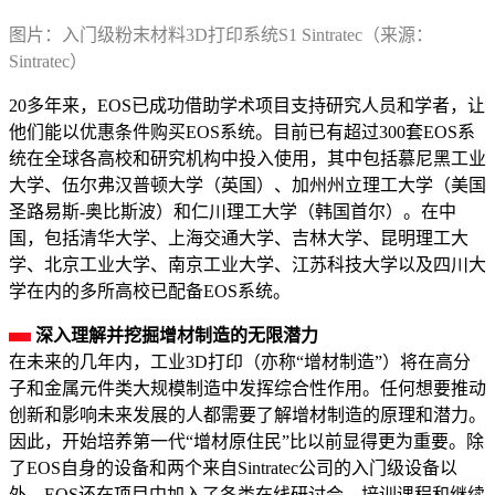
图片：入门级粉末材料3D打印系统S1 Sintratec（来源：
Sintratec）
20多年来，EOS已成功借助学术项目支持研究人员和学者，让
他们能以优惠条件购买EOS系统。目前已有超过300套EOS系
统在全球各高校和研究机构中投入使用，其中包括慕尼黑工业
大学、伍尔弗汉普顿大学（英国）、加州州立理工大学（美国
圣路易斯-奥比斯波）和仁川理工大学（韩国首尔）。在中
国，包括清华大学、上海交通大学、吉林大学、昆明理工大
学、北京工业大学、南京工业大学、江苏科技大学以及四川大
学在内的多所高校已配备EOS系统。
深入理解并挖掘增材制造的无限潜力
在未来的几年内，工业3D打印（亦称“增材制造”）将在高分
子和金属元件类大规模制造中发挥综合性作用。任何想要推动
创新和影响未来发展的人都需要了解增材制造的原理和潜力。
因此，开始培养第一代“增材原住民”比以前显得更为重要。除
了EOS自身的设备和两个来自Sintratec公司的入门级设备以
外，EOS还在项目中加入了各类在线研讨会、培训课程和继续