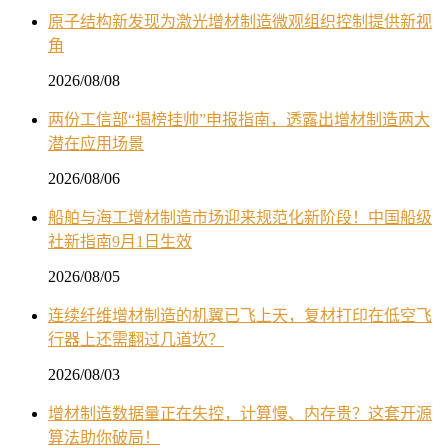
原子结构新发现为激光增材制造微观组织控制提供新视
角
2026/08/08
两份工信部“揭榜挂帅”申报指南，透露出增材制造两大
潜在应用场景
2026/08/06
船舶与海工增材制造市场迎来规范化新阶段！中国船级
社新指南9月1日生效
2026/08/05
连续纤维增材制造的机翼已飞上天，复材打印在低空飞
行器上还需翻过几道坎？
2026/08/03
增材制造数据量正在失控，计算慢、内存贵？这套开源
算法助你破局！