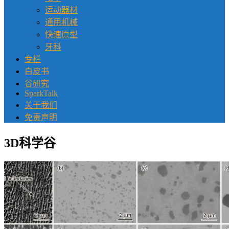
运动器材
通用机械
快速原型
牙科
专栏
白皮书
谷研究
SparkTalk
关于我们
免责声明
3D科学谷