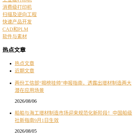
消费级打印机
扫描及逆向工程
快速产品开发
CAD和PLM
软件与素材
热点文章
热点文章
近期文章
两份工信部“揭榜挂帅”申报指南，透露出增材制造两大
潜在应用场景
2026/08/06
船舶与海工增材制造市场迎来规范化新阶段！中国船级
社新指南9月1日生效
2026/08/05