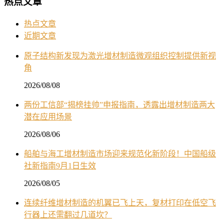
热点文章
热点文章
近期文章
原子结构新发现为激光增材制造微观组织控制提供新视
角
2026/08/08
两份工信部“揭榜挂帅”申报指南，透露出增材制造两大
潜在应用场景
2026/08/06
船舶与海工增材制造市场迎来规范化新阶段！中国船级
社新指南9月1日生效
2026/08/05
连续纤维增材制造的机翼已飞上天，复材打印在低空飞
行器上还需翻过几道坎？