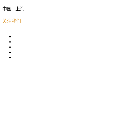
中国 · 上海
关注我们
友情链接:
三迪时空
3D打印世界
3DOne创客教育
3D圈圈
3維時代
3D打印资源库