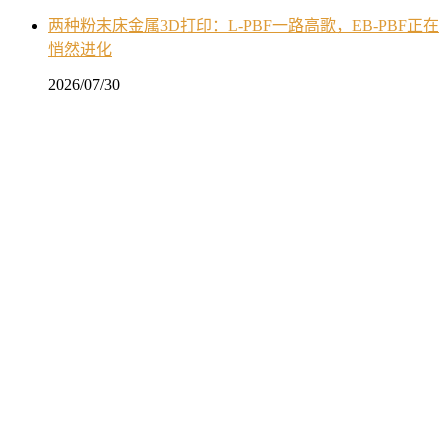
两种粉末床金属3D打印：L-PBF一路高歌，EB-PBF正在
悄然进化
2026/07/30
金属3D打印舱体：航空航天复杂异形结构一体化制造的
工艺探索
2025/08/20