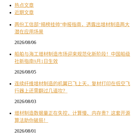
热点文章
近期文章
两份工信部“揭榜挂帅”申报指南，透露出增材制造两大
潜在应用场景
2026/08/06
船舶与海工增材制造市场迎来规范化新阶段！中国船级
社新指南9月1日生效
2026/08/05
连续纤维增材制造的机翼已飞上天，复材打印在低空飞
行器上还需翻过几道坎？
2026/08/03
增材制造数据量正在失控，计算慢、内存贵？这套开源
算法助你破局！
2026/08/01