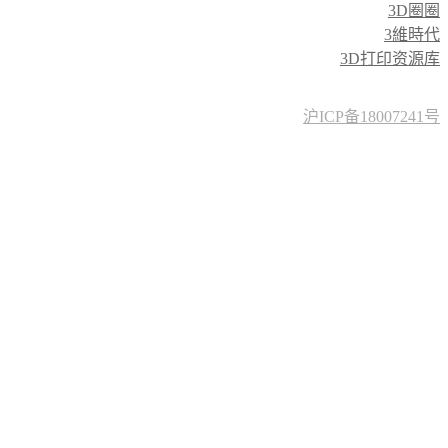
3D圈圈
3維時代
3D打印资源库
沪ICP备18007241号