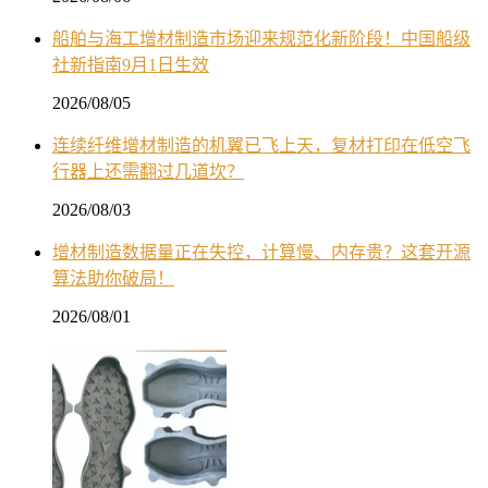
船舶与海工增材制造市场迎来规范化新阶段！中国船级
社新指南9月1日生效
2026/08/05
连续纤维增材制造的机翼已飞上天，复材打印在低空飞
行器上还需翻过几道坎？
2026/08/03
增材制造数据量正在失控，计算慢、内存贵？这套开源
算法助你破局！
2026/08/01