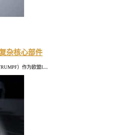
器复杂核心部件
PF）作为欧盟I....