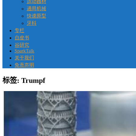
运动器材
通用机械
快速原型
牙科
专栏
白皮书
谷研究
SparkTalk
关于我们
免责声明
标签:
Trumpf