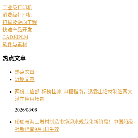
工业级打印机
消费级打印机
扫描及逆向工程
快速产品开发
CAD和PLM
软件与素材
热点文章
热点文章
近期文章
两份工信部“揭榜挂帅”申报指南，透露出增材制造两大
潜在应用场景
2026/08/06
船舶与海工增材制造市场迎来规范化新阶段！中国船级
社新指南9月1日生效