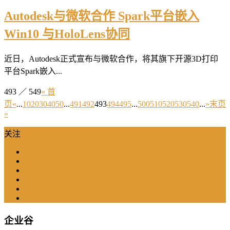
Autodesk与微软合作 Spark平台嵌入
Win10 与HoloLens协同
近日，Autodesk正式宣布与微软合作，将其旗下开源3D打印
平台Spark嵌入...
493 ／ 549
« 首
页
«
...
10
20
30
40
50
...
491
492
493
494
495
...
500
510
520
530
540
...
»
末页
»
关注
企业谷