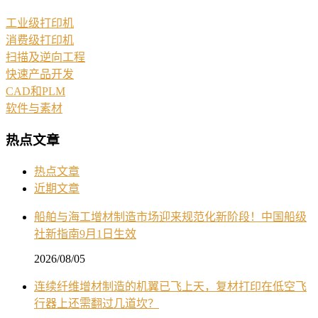
工业级打印机
消费级打印机
扫描及逆向工程
快速产品开发
CAD和PLM
软件与素材
热点文章
热点文章
近期文章
船舶与海工增材制造市场迎来规范化新阶段！中国船级
社新指南9月1日生效
2026/08/05
连续纤维增材制造的机翼已飞上天，复材打印在低空飞
行器上还需翻过几道坎？