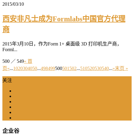
2015/03/10
西安非凡士成为Formlabs中国官方代理
商
2015年3月10日，作为Form 1+ 桌面级 3D 打印机生产商，
Forml...
500 ／ 549
« 首
页
«
...
10
20
30
40
50
...
498
499
500
501
502
...
510
520
530
540
...
»
末页 »
关注
企业谷