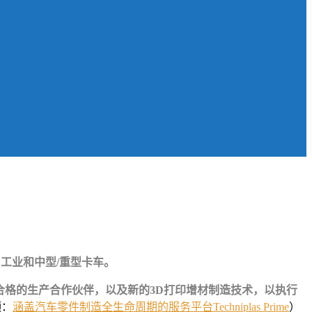
、工业和中型/重型卡车。
及数十家合格的生产合作伙伴，以及新的3D打印增材制造技术，以执行
频：
涵盖汽车零件制造全生命周期的服务平台Techniplas Prime
）