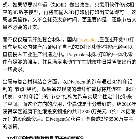
式。如果想要对车辆（如Olli）做出改变，只需用软件修改相
应的3D数字模型，再将其输入3D打印机打印出实体即可 — 这
既容易操作，又不会耗费太多时间，更重要的是，还能节省大
量不必要的开支。
而不仅仅是碳纤维复合材料，国内
Polymaker
还通过开发3D打
印车身以及内饰产品证明了自己的3D打印材料性能已经可以
直接投入工业生产制造之中。Polymaker材料打印的一体化零
件有足够的强度，并且满足电动车车在城市中日常驾驶出行的
一切要求。
金属与复合材料结合方面，以Divergent的跑车通过3D打印铝
制的“节点”结构，然后通过现成的碳纤维管材将其连在一起为
代表。3D打印铝制的“节点”结构为跑车实现个性定制化带来
了空间。而这个方向的应用，李嘉诚是十分看好的。继2016年
获得李嘉诚旗下维港投资领投的共计2300万美元（约1.79亿港
元）的A轮融资后。Divergent又获得了李嘉诚B轮6500万美金
的融资。
-
-
3D打印砂模/精密模具用于快速铸造