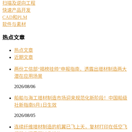
扫描及逆向工程
快速产品开发
CAD和PLM
软件与素材
热点文章
热点文章
近期文章
两份工信部“揭榜挂帅”申报指南，透露出增材制造两大
潜在应用场景
2026/08/06
船舶与海工增材制造市场迎来规范化新阶段！中国船级
社新指南9月1日生效
2026/08/05
连续纤维增材制造的机翼已飞上天，复材打印在低空飞