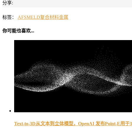
分享:
标签：
AFS
MELD
复合材料
金属
你可能也喜欢...
Text-to-3D从文本到立体模型，OpenAI 发布Point-E用