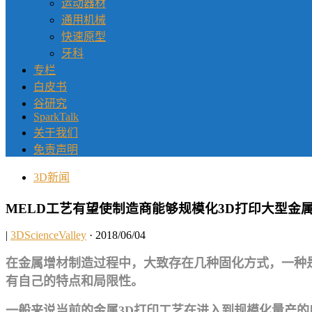
运动器材
通用机械
快速原型
牙科
专栏
白皮书
谷研究
SparkTalk
关于我们
免责声明
3D新闻
MELD工艺有望使制造商能够规模化3D打印大型金
|
3DScienceValley
· 2018/06/04
在金属增材制造过程中，大致存在几种固化方式，一种
有自己的特点和局限性。
一般来说当前的金属3D打印工艺在进入到规模化量产