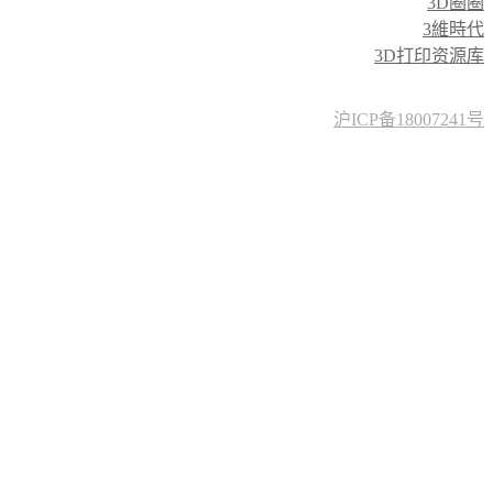
3D圈圈
3維時代
3D打印资源库
沪ICP备18007241号