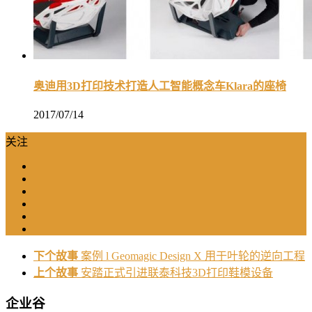
奥迪用3D打印技术打造人工智能概念车Klara的座椅
2017/07/14
关注
下个故事
案例 l Geomagic Design X 用于叶轮的逆向工程
上个故事
安踏正式引进联泰科技3D打印鞋模设备
企业谷