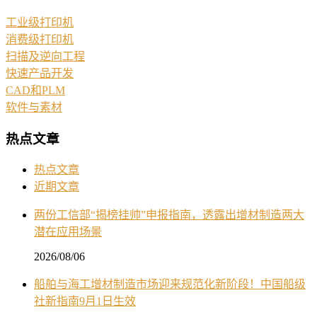
工业级打印机
消费级打印机
扫描及逆向工程
快速产品开发
CAD和PLM
软件与素材
热点文章
热点文章
近期文章
两份工信部“揭榜挂帅”申报指南，透露出增材制造两大
潜在应用场景
2026/08/06
船舶与海工增材制造市场迎来规范化新阶段！中国船级
社新指南9月1日生效