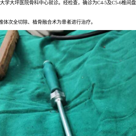
大学大坪医院骨科中心就诊。经检查，确诊为C4-5及C5-6椎
5椎体次全切除、植骨融合术为患者进行治疗。