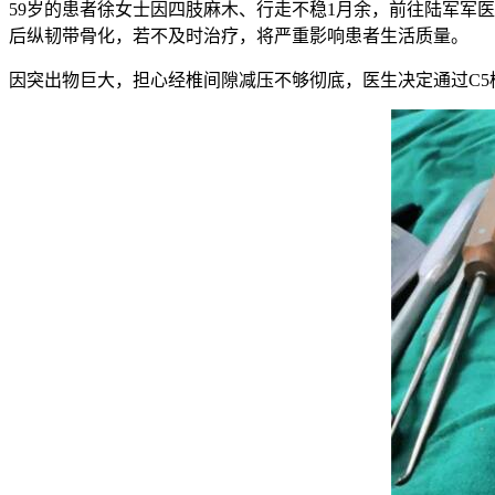
59岁的患者徐女士因四肢麻木、行走不稳1月余，前往陆军军医
后纵韧带骨化，若不及时治疗，将严重影响患者生活质量。
因突出物巨大，担心经椎间隙减压不够彻底，医生决定通过C