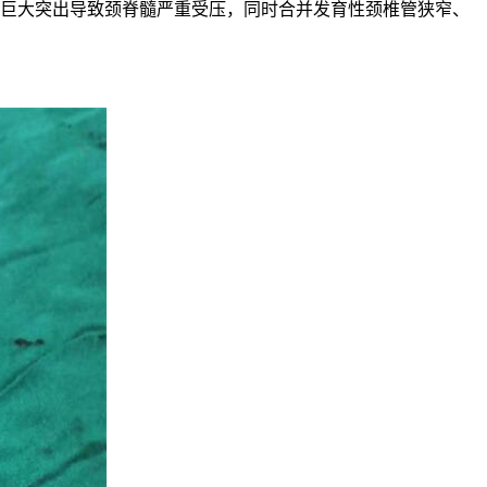
间盘巨大突出导致颈脊髓严重受压，同时合并发育性颈椎管狭窄、