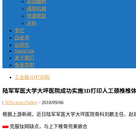
运动器材
通用机械
快速原型
牙科
专栏
白皮书
谷研究
SparkTalk
关于我们
免责声明
工业级3D打印机
陆军军医大学大坪医院成功实施3D打印人工颈椎椎
|
3DScienceValley
· 2018/09/06
根据上游新闻，近日陆军军医大学大坪医院骨科刘鹏主任、赵
克服钛网缺点，与上下椎骨完美嵌合