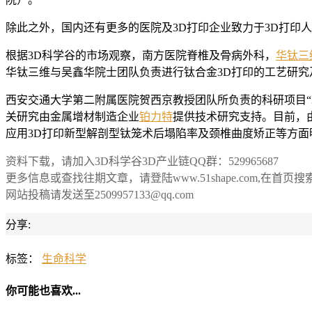
除此之外，国内还有更多的医院及3D打印企业致力于3D打印
根据3D科学谷的市场观察，南方医院脊椎及骨病外科，
华钛三
华钛三维与吴鑫华院士团队负责进行钛合金3D打印的工艺研究及
西安交通大学第二附属医院贺西京教授团队所负责的科研项目“3
关研究由金属增材制造企业
铂力特
提供技术研究支持。目前，
应用3D打印新型解剖型钛笼术后塌陷率及颈椎曲度矫正等方面
资料下载，请加入3D科学谷3D产业链QQ群：529965687
更多信息或查找往期文章，请登陆www.51shape.com,在首页
网站投稿请发送至2509957133@qq.com
分享:
标签：
生命科学
你可能也喜欢...