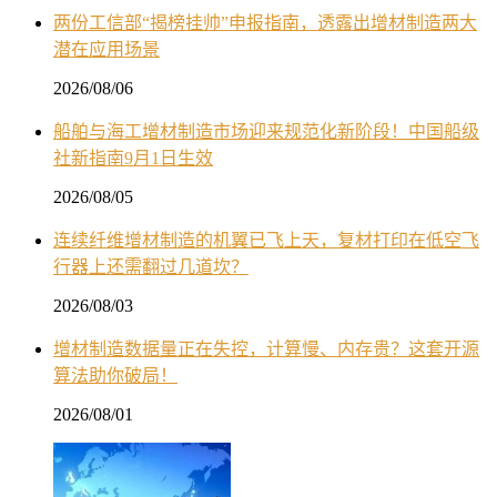
两份工信部“揭榜挂帅”申报指南，透露出增材制造两大
潜在应用场景
2026/08/06
船舶与海工增材制造市场迎来规范化新阶段！中国船级
社新指南9月1日生效
2026/08/05
连续纤维增材制造的机翼已飞上天，复材打印在低空飞
行器上还需翻过几道坎？
2026/08/03
增材制造数据量正在失控，计算慢、内存贵？这套开源
算法助你破局！
2026/08/01