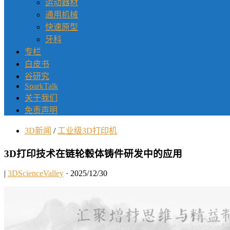
运动器材
通用机械
快速原型
牙科
专栏
白皮书
谷研究
SparkTalk
关于我们
免责声明
3D新闻
/
工业级3D打印机
3D打印技术在链轮毂体铸件研发中的应用
|
3DScienceValley
· 2025/12/30