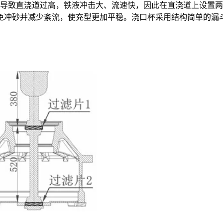
浇道过高，铁液冲击大、流速快，因此在直浇道上设置两层100 mm×
免冲砂并减少紊流，使充型更加平稳。浇口杯采用结构简单的漏