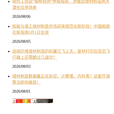
两份工信部“揭榜挂帅”申报指南，透露出增材制造两大
潜在应用场景
2026/08/06
船舶与海工增材制造市场迎来规范化新阶段！中国船级
社新指南9月1日生效
2026/08/05
连续纤维增材制造的机翼已飞上天，复材打印在低空飞
行器上还需翻过几道坎？
2026/08/03
增材制造数据量正在失控，计算慢、内存贵？这套开源
算法助你破局！
2026/08/01