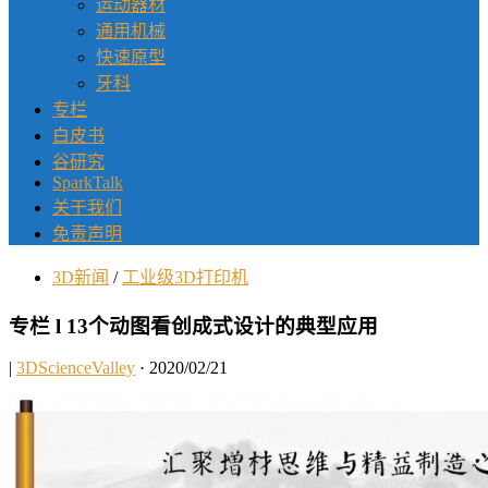
运动器材
通用机械
快速原型
牙科
专栏
白皮书
谷研究
SparkTalk
关于我们
免责声明
3D新闻
/
工业级3D打印机
专栏 l 13个动图看创成式设计的典型应用
|
3DScienceValley
· 2020/02/21