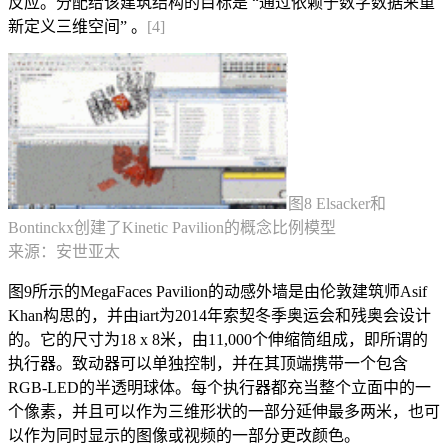
反应。分配给该建筑结构的目标是 “通过依赖于数字数据来重
新定义三维空间” 。
[4]
图8 Elsacker和
Bontinckx创建了Kinetic Pavilion的概念比例模型
来源：安世亚太
图9所示的MegaFaces Pavilion的动感外墙是由伦敦建筑师Asif
Khan构思的，并由iart为2014年索契冬季奥运会和残奥会设计
的。它的尺寸为18 x 8米，由11,000个伸缩筒组成，即所谓的
执行器。致动器可以单独控制，并在其顶端携带一个包含
RGB-LED的半透明球体。每个执行器都充当整个立面中的一
个像素，并且可以作为三维形状的一部分延伸最多两米，也可
以作为同时显示的图像或视频的一部分更改颜色。