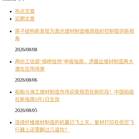
热点文章
近期文章
原子结构新发现为激光增材制造微观组织控制提供新视
角
2026/08/08
两份工信部“揭榜挂帅”申报指南，透露出增材制造两大
潜在应用场景
2026/08/06
船舶与海工增材制造市场迎来规范化新阶段！中国船级
社新指南9月1日生效
2026/08/05
连续纤维增材制造的机翼已飞上天，复材打印在低空飞
行器上还需翻过几道坎？