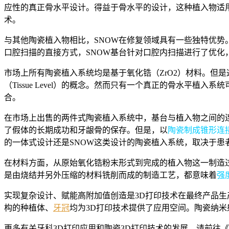
应性的真正骨水平设计。得益于骨水平的设计，这种植入物适
术。
与其他陶瓷植入物相比，SNOW在修复领域具有一些独特优势
口腔扫描的直接方式，SNOW基台针对口腔内扫描进行了优化
市场上所有陶瓷植入系统均是基于氧化锆（ZrO2）材料。但
（Tissue Level）的概念。然而只有一个真正的骨水
合。
在市场上出售的两件式陶瓷植入系统中，基台与植入物之间的
了假体的长期成功和牙龈骨的保存。但是，以
陶瓷制成锥形连
的一体式设计还是SNOW这类设计的陶瓷植入系统，取决于患
在材料方面，从原始氧化锆粉末形式到完成的植入物这一制造
是由烧结并另外压缩的材料铣削而成的制造工艺，都意味着
强
实现复杂设计、赋能高附加值创造是3D打印技术在最终产品
构的种植体、
牙冠
均为3D打印技术提供了应用空间。陶瓷纳米射流
更多有关牙科3D打印应用和陶瓷3D打印技术的发展，请前往《