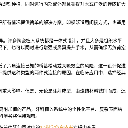
后即刻种植，同时进行内部或外部鼻窦提升术或广泛的伴随扩大
几乎所有情况提供简单的解决方案。印模既适用间接方式，也适用
差异。许多陶瓷植入系统都是一体式设计，并且大多是组织水平
的情况下，也可以同时进行增强或鼻窦提升手术，从而确保无负荷愈
低了六角连接已知的桥基松动或泵吸效应的风险，这一设计促进
不提供这种类型的两件式连接的原因。在临床应用中，选择经典
有重大影响。但是，无论是注射成型、由烧结材料铣削而成，还
高附加值的产品，牙科植入系统中的个性化基台、复杂表面结
D科学谷将保持观察。
在前往延伸阅读中的
3D科学谷白皮书
专辑中查看。