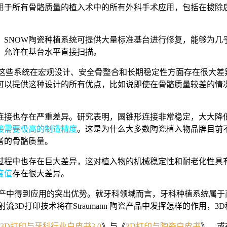
用于所有骨骼质量的植入术中的所有外科手术应用，包括在拔除
。SNOW陶瓷种植系统可提供大量标准基台进行修复，能够为
，允许在基台水平直接扫描。
是这些系统在宏观设计、安全骨整合和长期稳定性方面存在很大
平植入系统可以提供这种设计的所有优点，比如说即使在骨骼质量较差
连接也存在严重差异。研究表明，圆锥形连接非常稳定，大大降
接需要极高的制造精度
。这是为什么大多数陶瓷植入物品牌目前
者的骨骼质量。
过程中也存在巨大差异，这对植入物的机械稳定性和耐老化性具
度值
存在很大差异。
生产中得到应用的突出优势。就牙科领域而言，牙科种植系统属于
3D打印技术将在Straumann 陶瓷产品中发挥怎样的作用，3
3D打印与牙科行业白皮书3.0
》与《
3D打印与陶瓷白皮书
》，或