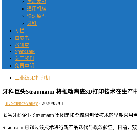
运动器材
通用机械
快速原型
牙科
专栏
白皮书
谷研究
SparkTalk
关于我们
免责声明
工业级3D打印机
牙科巨头Straumann 将推动陶瓷3D打印技术在生
|
3DScienceValley
· 2020/07/01
著名牙科企业 Straumann 集团是陶瓷增材制造技术的早期采用者，也是
Straumann 已通过该技术进行新产品迭代与概念验证。日