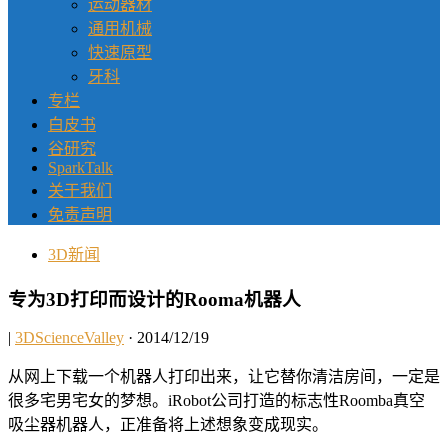
运动器材
通用机械
快速原型
牙科
专栏
白皮书
谷研究
SparkTalk
关于我们
免责声明
3D新闻
专为3D打印而设计的Rooma机器人
|
3DScienceValley
· 2014/12/19
从网上下载一个机器人打印出来，让它替你清洁房间，一定是
很多宅男宅女的梦想。iRobot公司打造的标志性Roomba真空
吸尘器机器人，正准备将上述想象变成现实。