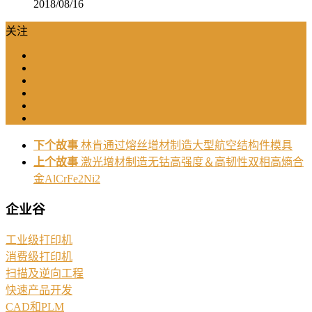
2018/08/16
关注
下个故事
林肯通过熔丝增材制造大型航空结构件模具
上个故事
激光增材制造无钴高强度＆高韧性双相高熵合
金AlCrFe2Ni2
企业谷
工业级打印机
消费级打印机
扫描及逆向工程
快速产品开发
CAD和PLM