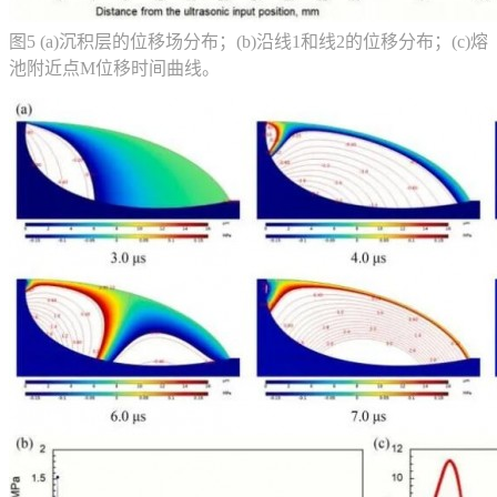
图5 (a)沉积层的位移场分布；(b)沿线1和线2的位移分布；(c)熔
池附近点M位移时间曲线。