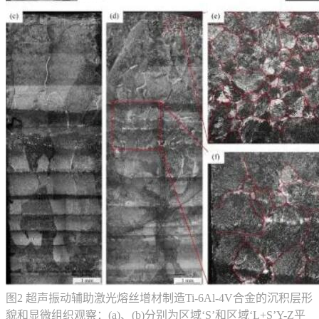
图2 超声振动辅助激光熔丝增材制造Ti-6Al-4V合金的沉积层形
貌和显微组织观察：(a)、(b)分别为区域‘S’和区域‘L+S’Y-Z平