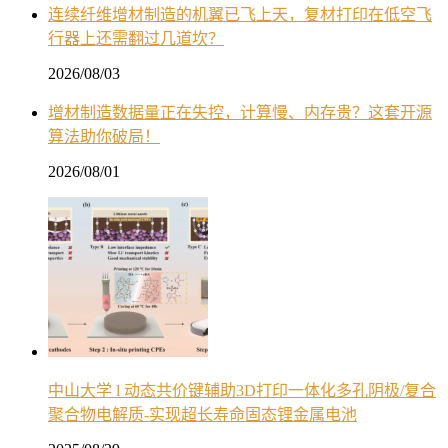
连续纤维增材制造的机翼已飞上天，复材打印在低空飞
行器上还需翻过几道坎？
2026/08/03
增材制造数据量正在失控，计算慢、内存贵？这套开源
算法助你破局！
2026/08/01
中山大学 l 动态共价键辅助3D打印一体化多孔阴极/复合
聚合物电解质-实现超长寿命固态锂金属电池