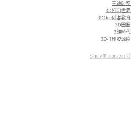
三迪时空
3D打印世界
3DOne创客教育
3D圈圈
3維時代
3D打印资源库
沪ICP备18007241号