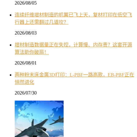
2026/08/05
连续纤维增材制造的机翼已飞上天，复材打印在低空飞
行器上还需翻过几道坎？
2026/08/03
增材制造数据量正在失控，计算慢、内存贵？这套开源
算法助你破局！
2026/08/01
两种粉末床金属3D打印：L-PBF一路高歌，EB-PBF正在
悄然进化
2026/07/30