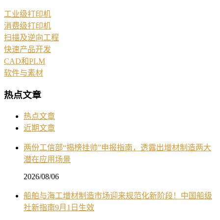
工业级打印机
消费级打印机
扫描及逆向工程
快速产品开发
CAD和PLM
软件与素材
热点文章
热点文章
近期文章
两份工信部“揭榜挂帅”申报指南，透露出增材制造两大
潜在应用场景
2026/08/06
船舶与海工增材制造市场迎来规范化新阶段！中国船级
社新指南9月1日生效