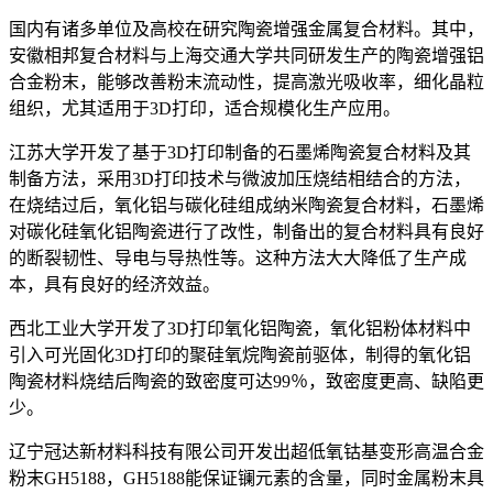
国内有诸多单位及高校在研究陶瓷增强金属复合材料。其中，
安徽相邦复合材料与上海交通大学共同研发生产的陶瓷增强铝
合金粉末，能够改善粉末流动性，提高激光吸收率，细化晶粒
组织，尤其适用于3D打印，适合规模化生产应用。
江苏大学开发了基于3D打印制备的石墨烯陶瓷复合材料及其
制备方法，采用3D打印技术与微波加压烧结相结合的方法，
在烧结过后，氧化铝与碳化硅组成纳米陶瓷复合材料，石墨烯
对碳化硅氧化铝陶瓷进行了改性，制备出的复合材料具有良好
的断裂韧性、导电与导热性等。这种方法大大降低了生产成
本，具有良好的经济效益。
西北工业大学开发了3D打印氧化铝陶瓷，氧化铝粉体材料中
引入可光固化3D打印的聚硅氧烷陶瓷前驱体，制得的氧化铝
陶瓷材料烧结后陶瓷的致密度可达99％，致密度更高、缺陷更
少。
辽宁冠达新材料科技有限公司开发出超低氧钴基变形高温合金
粉末GH5188，GH5188能保证镧元素的含量，同时金属粉末具