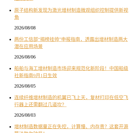
原子结构新发现为激光增材制造微观组织控制提供新视
角
2026/08/08
两份工信部“揭榜挂帅”申报指南，透露出增材制造两大
潜在应用场景
2026/08/06
船舶与海工增材制造市场迎来规范化新阶段！中国船级
社新指南9月1日生效
2026/08/05
连续纤维增材制造的机翼已飞上天，复材打印在低空飞
行器上还需翻过几道坎？
2026/08/03
增材制造数据量正在失控，计算慢、内存贵？这套开源