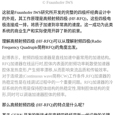
© Fraunhofer IWS
这就是Fraunhofer IWS研究所开发的完整的四极杆经典设计中
的外观，其工作原理是高频射频四极 (HF-RFQ)，这些四极电
极连接成一排，将质子加速到非常高的速度。这一成功为此类
系统的商业生产和实际使用开辟了新的前景。
理解高频射频四极 (HF-RFQ)可以从理解射频四极(Radio
Frequency Quadruple简称RFQ)的角度出发。
赵博表示，射频四极加速器是直线加速中最常用的加速结构。
RFQ加速器在线运行时,腔体内表面的射频功率耗散使加速器
腔体发热变形,产生频率漂移,从而影响束流品质和传输效率。
对于连续波(Continuous wave简称CW)工作条件,RFQ加速器的
热稳定性是在线调试过程中的一个重要问题。RFQ加速器的冷
却系统的作用是保持腔体结构的热稳定性,限制腔体结构的变
形,同时可以调谐加速器腔体的频率。
那么高频射频四极 (HF-RFQ)的特点是什么呢？