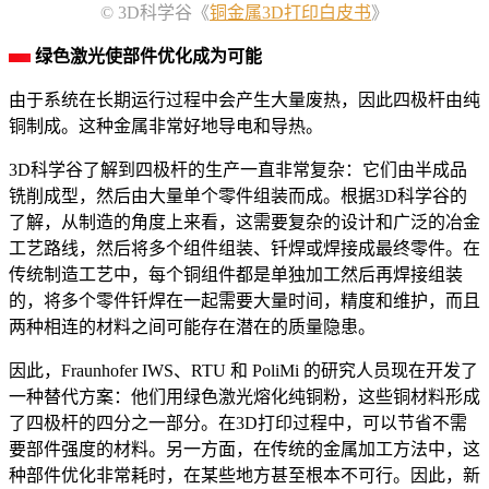
© 3D科学谷《
铜金属3D打印白皮书
》
绿色激光使部件优化成为可能
由于系统在长期运行过程中会产生大量废热，因此四极杆由纯
铜制成。这种金属非常好地导电和导热。
3D科学谷了解到四极杆的生产一直非常复杂：它们由半成品
铣削成型，然后由大量单个零件组装而成。根据3D科学谷的
了解，从制造的角度上来看，这需要复杂的设计和广泛的冶金
工艺路线，然后将多个组件组装、钎焊或焊接成最终零件。在
传统制造工艺中，每个铜组件都是单独加工然后再焊接组装
的，将多个零件钎焊在一起需要大量时间，精度和维护，而且
两种相连的材料之间可能存在潜在的质量隐患。
因此，Fraunhofer IWS、RTU 和 PoliMi 的研究人员现在开发了
一种替代方案：他们用绿色激光熔化纯铜粉，这些铜材料形成
了四极杆的四分之一部分。在3D打印过程中，可以节省不需
要部件强度的材料。另一方面，在传统的金属加工方法中，这
种部件优化非常耗时，在某些地方甚至根本不可行。因此，新