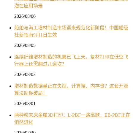
潜在应用场景
2026/08/06
船舶与海工增材制造市场迎来规范化新阶段！中国船级
社新指南9月1日生效
2026/08/05
连续纤维增材制造的机翼已飞上天，复材打印在低空飞
行器上还需翻过几道坎？
2026/08/03
增材制造数据量正在失控，计算慢、内存贵？这套开源
算法助你破局！
2026/08/01
两种粉末床金属3D打印：L-PBF一路高歌，EB-PBF正在
悄然进化
2026/07/30