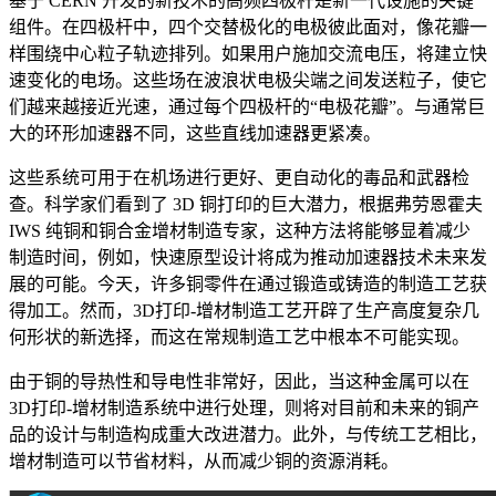
基于 CERN 开发的新技术的高频四极杆是新一代设施的关键
组件。在四极杆中，四个交替极化的电极彼此面对，像花瓣一
样围绕中心粒子轨迹排列。如果用户施加交流电压，将建立快
速变化的电场。这些场在波浪状电极尖端之间发送粒子，使它
们越来越接近光速，通过每个四极杆的“电极花瓣”。与通常巨
大的环形加速器不同，这些直线加速器更紧凑。
这些系统可用于在机场进行更好、更自动化的毒品和武器检
查。科学家们看到了 3D 铜打印的巨大潜力，根据弗劳恩霍夫
IWS 纯铜和铜合金增材制造专家，这种方法将能够显着减少
制造时间，例如，快速原型设计将成为推动加速器技术未来发
展的可能。今天，许多铜零件在通过锻造或铸造的制造工艺获
得加工。然而，3D打印-增材制造工艺开辟了生产高度复杂几
何形状的新选择，而这在常规制造工艺中根本不可能实现。
由于铜的导热性和导电性非常好，因此，当这种金属可以在
3D打印-增材制造系统中进行处理，则将对目前和未来的铜产
品的设计与制造构成重大改进潜力。此外，与传统工艺相比，
增材制造可以节省材料，从而减少铜的资源消耗。