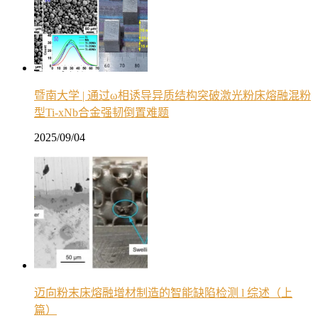
暨南大学 | 通过ω相诱导异质结构突破激光粉床熔融混粉
型Ti-xNb合金强韧倒置难题
2025/09/04
迈向粉末床熔融增材制造的智能缺陷检测 l 综述（上
篇）