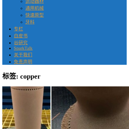
运动器材
通用机械
快速原型
牙科
专栏
白皮书
谷研究
SparkTalk
关于我们
免责声明
标签:
copper