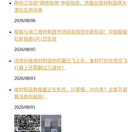
两份工信部“揭榜挂帅”申报指南，透露出增材制造两大
潜在应用场景
2026/08/06
船舶与海工增材制造市场迎来规范化新阶段！中国船级
社新指南9月1日生效
2026/08/05
连续纤维增材制造的机翼已飞上天，复材打印在低空飞
行器上还需翻过几道坎？
2026/08/03
增材制造数据量正在失控，计算慢、内存贵？这套开源
算法助你破局！
2026/08/01