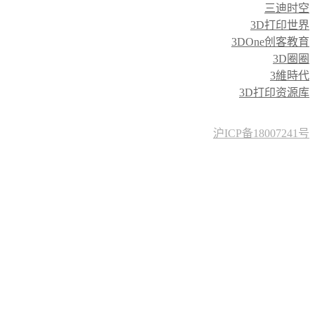
三迪时空
3D打印世界
3DOne创客教育
3D圈圈
3維時代
3D打印资源库
沪ICP备18007241号