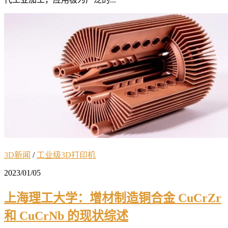
3D新闻
/
工业级3D打印机
2023/01/05
上海理工大学：增材制造铜合金 CuCrZr
和 CuCrNb 的现状综述