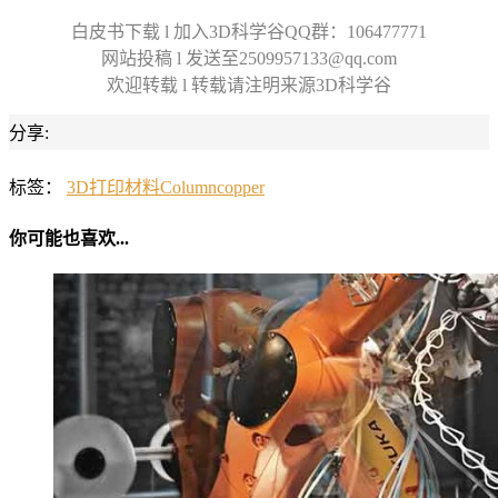
白皮书下载 l 加入3D科学谷QQ群：106477771
网站投稿 l 发送至2509957133@qq.com
欢迎转载 l 转载请注明来源3D科学谷
分享:
标签：
3D打印材料
Column
copper
你可能也喜欢...