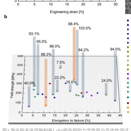
图4 激光粉末床熔融制备LaB6掺杂铜的力学性能与导电性测试