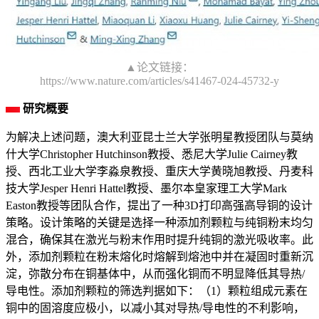
▲论文链接：
https://www.nature.com/articles/s41467-024-45732-y
研究概要
为解决上述问题，澳大利亚昆士兰大学张明星教授团队与莫纳
什大学Christopher Hutchinson教授、悉尼大学Julie Cairney教
授、西北工业大学李淼泉教授、重庆大学黄晓旭教授、丹麦科
技大学Jesper Henri Hattel教授、墨尔本皇家理工大学Mark
Easton教授等团队合作，提出了一种3D打印高强高导铜的设计
策略。设计策略的关键是选择一种添加剂颗粒与纯铜粉末均匀
混合，确保其在激光与粉末作用时提升纯铜的激光吸收率。此
外，添加剂颗粒在粉末熔化时熔解到熔池中并在凝固时重新沉
淀，弥散分布在铜基体中，从而强化铜而不明显降低其导热/
导电性。添加剂颗粒的筛选判据如下：（1）颗粒组成元素在
铜中的固溶度应极小，以减小其对导热/导电性的不利影响，