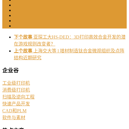
下个故事
亚琛工大HS-DED：3D打印高效合金开发的潜
在游戏规则改变者？
上个故事
上海交大等 l 增材制造钛合金微观组织及点阵
结构近期研究
企业谷
工业级打印机
消费级打印机
扫描及逆向工程
快速产品开发
CAD和PLM
软件与素材