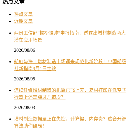
热点文章
热点文章
近期文章
两份工信部“揭榜挂帅”申报指南，透露出增材制造两大
潜在应用场景
2026/08/06
船舶与海工增材制造市场迎来规范化新阶段！中国船级
社新指南9月1日生效
2026/08/05
连续纤维增材制造的机翼已飞上天，复材打印在低空飞
行器上还需翻过几道坎？
2026/08/03
增材制造数据量正在失控，计算慢、内存贵？这套开源
算法助你破局！