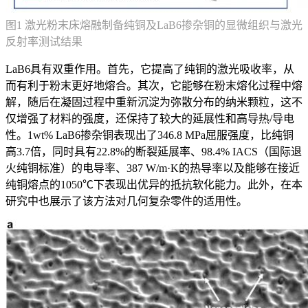
图1 激光粉末床熔融制备纯铜及LaB6掺杂铜的显微组织与激光
反射率测试结果
LaB6具有双重作用。首先，它提高了纯铜的激光吸收率，从
而有利于粉末更好地熔合。其次，它能够在粉末熔化过程中熔
解，随后在凝固过程中重新沉淀为弥散分布的纳米颗粒，这不
仅增强了材料的强度，还保持了较大的延展性和高导热/导电
性。1wt% LaB6掺杂铜表现出了346.8 MPa屈服强度，比纯铜
高3.7倍，同时具有22.8%的断裂延展率、98.4% IACS（国际退
火纯铜标准）的电导率、387 W/m·K的热导率以及能够在接近
纯铜熔点的1050℃下表现出优异的抵抗软化能力。此外，在本
研究中也展示了该方法对几何复杂零件的适用性。