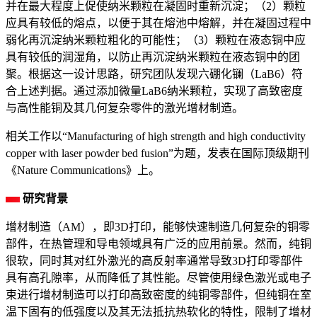
并在最大程度上促使纳米颗粒在凝固时重新沉淀；（2）颗粒
应具有较低的熔点，以便于其在熔池中熔解，并在凝固过程中
弱化再沉淀纳米颗粒粗化的可能性；（3）颗粒在液态铜中应
具有较低的润湿角，以防止再沉淀纳米颗粒在液态铜中的团
聚。根据这一设计思路，研究团队发现六硼化镧（LaB6）符
合上述判据。通过添加微量LaB6纳米颗粒，实现了高致密度
与高性能铜及其几何复杂零件的激光增材制造。
相关工作以“Manufacturing of high strength and high conductivity
copper with laser powder bed fusion”为题，发表在国际顶级期刊
《Nature Communications》上。
研究背景
增材制造（AM），即3D打印，能够快速制造几何复杂的铜零
部件，在热管理和导电领域具有广泛的应用前景。然而，纯铜
很软，同时其对红外激光的高反射率通常导致3D打印零部件
具有高孔隙率，从而降低了其性能。尽管使用绿色激光或电子
束进行增材制造可以打印高致密度的纯铜零部件，但纯铜在室
温下固有的低强度以及其无法抵抗热软化的特性，限制了增材