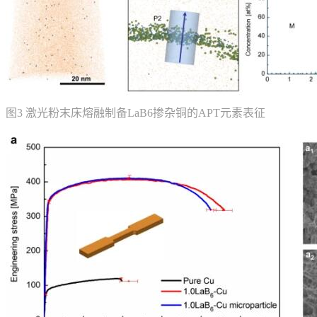
图3 激光粉末床熔融制备LaB6掺杂铜的APT元素表征