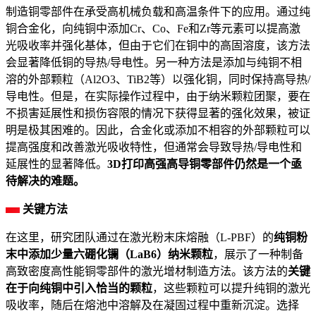
制造铜零部件在承受高机械负载和高温条件下的应用。通过纯
铜合金化，向纯铜中添加Cr、Co、Fe和Zr等元素可以提高激
光吸收率并强化基体，但由于它们在铜中的高固溶度，该方法
会显著降低铜的导热/导电性。另一种方法是添加与纯铜不相
溶的外部颗粒（Al2O3、TiB2等）以强化铜，同时保持高导热/
导电性。但是，在实际操作过程中，由于纳米颗粒团聚，要在
不损害延展性和损伤容限的情况下获得显著的强化效果，被证
明是极其困难的。因此，合金化或添加不相容的外部颗粒可以
提高强度和改善激光吸收特性，但通常会导致导热/导电性和
延展性的显著降低。
3D打印高强高导铜零部件仍然是一个亟
待解决的难题。
关键方法
在这里，研究团队通过在激光粉末床熔融（L-PBF）的
纯铜粉
末中添加少量六硼化镧（LaB6）纳米颗粒
，展示了一种制备
高致密度高性能铜零部件的激光增材制造方法。该方法的
关键
在于向纯铜中引入恰当的颗粒
，这些颗粒可以提升纯铜的激光
吸收率，随后在熔池中溶解及在凝固过程中重新沉淀。选择