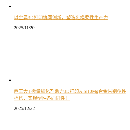
以金属3D打印协同创新，塑造鞋模柔性生产力
2025/11/20
西工大 l 微量细化剂助力3D打印AlSi10Mg合金告别塑性
桎梏，实现塑性各向同性！
2025/12/22