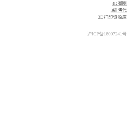
3D圈圈
3維時代
3D打印资源库
沪ICP备18007241号