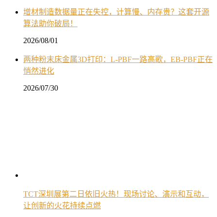
增材制造数据量正在失控，计算慢、内存贵？这套开源
算法助你破局！
2026/08/01
两种粉末床金属3D打印：L-PBF一路高歌，EB-PBF正在
悄然进化
2026/07/30
TCT深圳展第二日依旧火热！现场讨论、演示和互动，
让创新的火花持续点燃