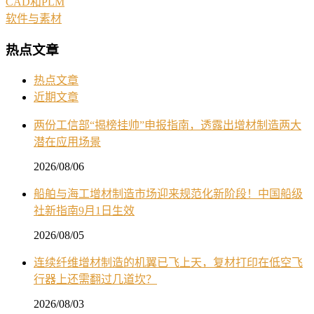
CAD和PLM
软件与素材
热点文章
热点文章
近期文章
两份工信部“揭榜挂帅”申报指南，透露出增材制造两大
潜在应用场景
2026/08/06
船舶与海工增材制造市场迎来规范化新阶段！中国船级
社新指南9月1日生效
2026/08/05
连续纤维增材制造的机翼已飞上天，复材打印在低空飞
行器上还需翻过几道坎？
2026/08/03