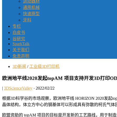
运动器材
通用机械
快速原型
牙科
专栏
白皮书
谷研究
SparkTalk
关于我们
免责声明
3D新闻
/
工业级3D打印机
欧洲地平线2020发起topAM 项目支持开发3D打印
|
3DScienceValley
· 2022/02/22
根据3D科学谷的市场观察，欧洲地平线 HORIZON 2020
晶体结构，体立方中心的钢基体可以形成具有弥散的柯氏气体
欧盟资助的 topAM 项目的目标是开发新的工艺路线，用于制造