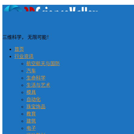
三维科学， 无限可能！
首页
行业资讯
航空航天与国防
汽车
生命科学
生活与艺术
模具
自动化
珠宝饰品
教育
建筑
电子