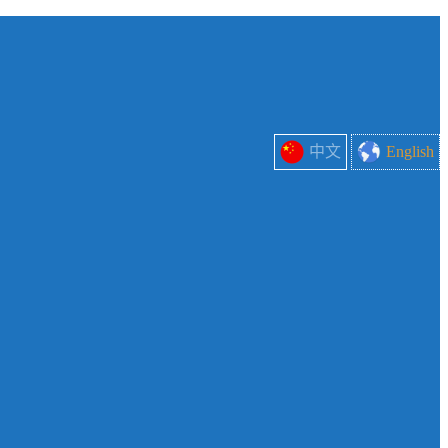
中文
English