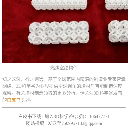
燃烧室结构件
知之既深，行之则远。基于全球范围内精湛的制造业专家智囊
网络，3D科学谷为业界提供全球视角的增材与智能制造深度
观察。有关增材制造领域的更多分析，请关注3D科学谷发布
的
白皮书
系列。
白皮书下载 l 加入3D科学谷QQ群：106477771
网站投稿 l 发送至2509957133@qq.com