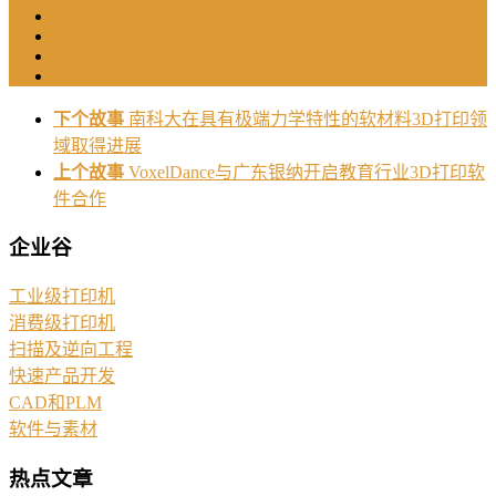
下个故事
南科大在具有极端力学特性的软材料3D打印领
域取得进展
上个故事
VoxelDance与广东银纳开启教育行业3D打印软
件合作
企业谷
工业级打印机
消费级打印机
扫描及逆向工程
快速产品开发
CAD和PLM
软件与素材
热点文章