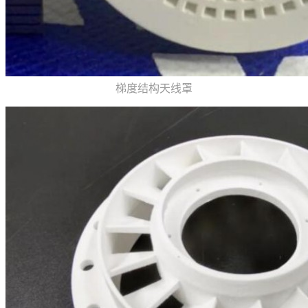
梯度结构天线罩