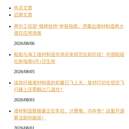
热点文章
近期文章
两份工信部“揭榜挂帅”申报指南，透露出增材制造两大
潜在应用场景
2026/08/06
船舶与海工增材制造市场迎来规范化新阶段！中国船级
社新指南9月1日生效
2026/08/05
连续纤维增材制造的机翼已飞上天，复材打印在低空飞
行器上还需翻过几道坎？
2026/08/03
增材制造数据量正在失控，计算慢、内存贵？这套开源
算法助你破局！
2026/08/01