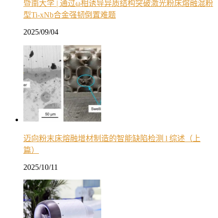
暨南大学 | 通过ω相诱导异质结构突破激光粉床熔融混粉
型Ti-xNb合金强韧倒置难题
2025/09/04
迈向粉末床熔融增材制造的智能缺陷检测 l 综述（上
篇）
2025/10/11