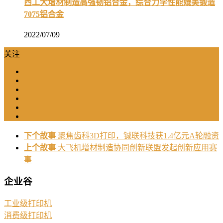
西工大增材制造高强韧铝合金，综合力学性能媲美锻造
7075铝合金
2022/07/09
关注
下个故事
聚焦齿科3D打印，铖联科技获1.4亿元A轮融资
上个故事
大飞机增材制造协同创新联盟发起创新应用赛
事
企业谷
工业级打印机
消费级打印机