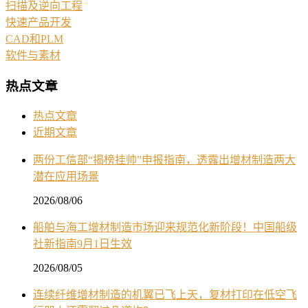
扫描及逆向工程
快速产品开发
CAD和PLM
软件与素材
热点文章
热点文章
近期文章
两份工信部“揭榜挂帅”申报指南，透露出增材制造两大
潜在应用场景
2026/08/06
船舶与海工增材制造市场迎来规范化新阶段！中国船级
社新指南9月1日生效
2026/08/05
连续纤维增材制造的机翼已飞上天，复材打印在低空飞