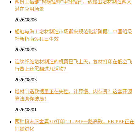
两份工信部“揭榜挂帅”申报指南，透露出增材制造两大
潜在应用场景
2026/08/06
船舶与海工增材制造市场迎来规范化新阶段！中国船级
社新指南9月1日生效
2026/08/05
连续纤维增材制造的机翼已飞上天，复材打印在低空飞
行器上还需翻过几道坎？
2026/08/03
增材制造数据量正在失控，计算慢、内存贵？这套开源
算法助你破局！
2026/08/01
两种粉末床金属3D打印：L-PBF一路高歌，EB-PBF正在
悄然进化