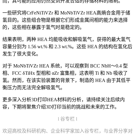
而，其可能的应用仍然受到开发合适的存储材料的限制。
一些研究将CrFeNiTiVZr 和 MoNbTiVZr HEA高熵合金用于储
氢目的。这些组合物是根据它们形成金属间相的能力来选择
的，这些相在暴露于氢气时是稳定的。
结果表明，两种 HEA 均能吸收和解吸氢气，获得的最大氢气
容量分别为 1.56 wt.% 和 2.3 wt.%。这些 HEA 的结构在氢化后
发生了很大变化。
对于 MoNbTiVZr HEA 系统，可以观察到 BCC NbH～0.4 型
相、FCC δTiHx 型相和 αZr 富集相，这表明 Ti 和 Nb 吸收了
氢。然而，在该实验装置的背景下，制造的 HEA 由于其低平
衡压力而无法完全解吸氢气。
更多深入分析3D打印HEA材料的分析，请持续关注后续内
容，下期将聚焦介绍3D打印当前的挑战和未来的工作。
l 谷专栏 l
欢迎高校及科研机构、企业科学家加入谷专栏，与业界分享对