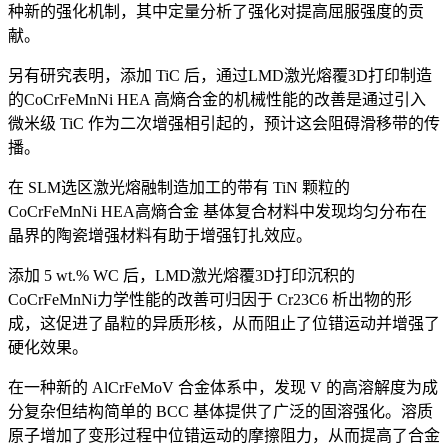
种新的强化机制，其中定量分析了强化对提高屈服强度的贡
献。
另有研究表明，添加 TiC 后，通过LMD激光熔覆3D打印制造
的CoCrFeMnNi HEA 高熵合金的机械性能的改善是通过引入
微米级 TiC 作为二次增强相引起的，预计这会阻碍滑移带的传
播。
在 SLM选区激光熔融制造加工的带有 TiN 颗粒的
CoCrFeMnNi HEA高熵合金 基体复合材料中发现均匀分布在
晶界的陶瓷增强材料有助于增强钉扎效应。
添加 5 wt.% WC 后，LMD激光熔覆3D打印沉积的
CoCrFeMnNi力学性能的改善可归因于 Cr23C6 析出物的形
成，这促进了晶粒的异质形核，从而阻止了位错运动并增强了
硬化效果。
在一种新的 AlCrFeMoV 合金体系中，发现 V 的高溶解度为成
分复杂但结构简单的 BCC 基体提供了广泛的固溶强化。溶质
原子增加了变形过程中位错运动的摩擦阻力，从而提高了合金