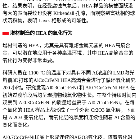
性。结果表明，在经受腐蚀气氛后，HEA 样品的横截面既没
有大的表面裂纹也没有 Kirkendall 孔隙，而观察到富钛相的球
状沉积物，表明 Laves 相形成的可能性。
增材制造的 HEA 的氧化行为
增材制造的 HEA，尤其是具有难熔金属元素的 HEA高熵合
金，可以潜在地应用于各种高温环境，其中 HEA高熵合金的
氧化行为变得非常重要。
科研人员在 1100 °C 的温度下对具有不同 Al浓度的 LMD激光
熔覆3D打印的AlCoCrFeNi HEA高熵合金进行了循环氧化研究
200 小时。研究发现Al0.3CoCrFeNi 和 Al0.7CoCrFeNi HEA 在
初始过渡阶段后均呈现抛物线氧化物生长。在整个持续时间内
观察到 Al0.3CoCrFeNi 的质量增益高于 Al0.7CoCrFeNi。在每
个氧化的 HEA 样品上都形成了一个外部 Cr2O3 氧化层，下面
是 Al2O3 亚氧化层，而氧化层的厚度和连续性随着 Al 含量的
变化而变化。
Al0.7CoCrFeNi样品上形成连续的Al2O3氧化皮，随着氧化时