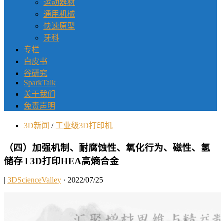
运动器材
通用机械
快速原型
牙科
专栏
白皮书
谷研究
SparkTalk
关于我们
免责声明
3D新闻
/
工业级3D打印机
（四）加强机制、耐腐蚀性、氧化行为、磁性、氢
储存 l 3D打印HEA高熵合金
|
3DScienceValley
· 2022/07/25