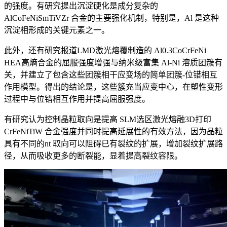
的强度。有研究提出沉淀硬化是成分复杂的
AlCoFeNiSmTiVZr 合金的主要强化机制，特别是，Al 是这种
沉淀相形成的关键元素之一。
此外，还有研究报道LMD激光熔覆制造的 Al0.3CoCrFeNi
HEA高熵合金的屈服强度增强与纳米级富集 Al-Ni 溶质团簇有
关，并建立了包含这些团簇相干应变场的简单团簇-位错相互
作用模型。得出的结论是，这些簇充当应变中心，在塑性变形
过程中与位错相互作用并提高屈服强度。
有研究认为控制晶粒取向是提高 SLM选区激光熔融3D打印
CrFeNiTiW 合金强度并同时提高延展性的有效方法，因为晶粒
具有不同的nt 取向可以阻碍已有裂纹的扩展，增加裂纹扩展路
径，从而吸收更多的断裂能，显着提高裂纹容限。