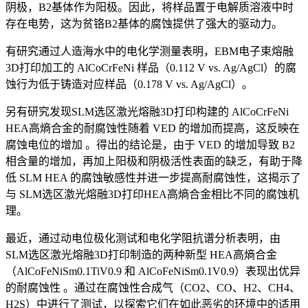
阴极，B2基体作为阳极。因此，将样品置于电解质溶液中时
存在电势，这为贫铬B2基体的腐蚀提供了强大的驱动力。
有研究通过人造海水中的电化学测量表明，EBM电子束熔融
3D打印加工的 AlCoCrFeNi 样品（0.112 V vs. Ag/AgCl）的腐
蚀行为低于铸造对应样品（0.178 V vs. Ag/AgCl）。
另有研究发现SLM选区激光熔融3D打印构建的 AlCoCrFeNi
HEA高熵合金的耐腐蚀性随着 VED 的增加而提高，这反映在
腐蚀电位的增加 。得出的结论是，由于 VED 的增加导致 B2
相含量的增加，再加上阳极和阴极活性表面的缺乏，有助于降
低 SLM HEA 的腐蚀敏感性并进一步提高耐腐蚀性，这揭示了
与 SLM选区激光熔融3D打印HEA高熵合金相比不同的腐蚀机
理。
最近，通过动电位极化测试和电化学阻抗谱分析表明，由
SLM选区激光熔融3D打印制造的两种新型 HEA高熵合金
（AlCoFeNiSm0.1TiV0.9 和 AlCoFeNiSm0.1V0.9）表现出优异
的耐腐蚀性 。通过在腐蚀性合成气（CO2、CO、H2、CH4、
H2S）中进行了测试，以探索它们在如此恶劣的环境中的适用