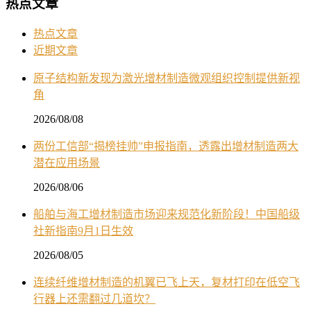
热点文章
热点文章
近期文章
原子结构新发现为激光增材制造微观组织控制提供新视
角
2026/08/08
两份工信部“揭榜挂帅”申报指南，透露出增材制造两大
潜在应用场景
2026/08/06
船舶与海工增材制造市场迎来规范化新阶段！中国船级
社新指南9月1日生效
2026/08/05
连续纤维增材制造的机翼已飞上天，复材打印在低空飞
行器上还需翻过几道坎？