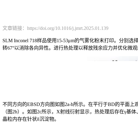
文章链接：https://doi.org/10.1016/j.jmrt.2025.01.139
SLM Inconel 718样品使用15-53μm的气雾化粉末打印
转67°以消除各向异性。进行热处理以释放残余应力并优化微
不同方向的EBSD方向图如图2a-b所示。在平行于BD的平
（图2b）。如图2c所示，X射线衍射显示，热处理后存在γ基体、
晶粒内存在针状δ沉淀物。