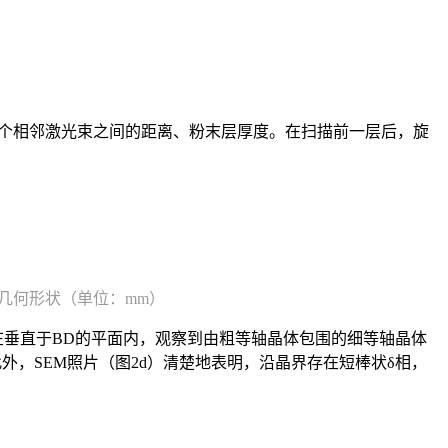
、激光功率、两个相邻激光束之间的距离、粉末层厚度。在扫描前一层后，旋
试样几何形状（单位：mm）
，在垂直于BD的平面内，观察到由粗等轴晶体包围的细等轴晶体
。此外，SEM照片（图2d）清楚地表明，沿晶界存在短棒状δ相，