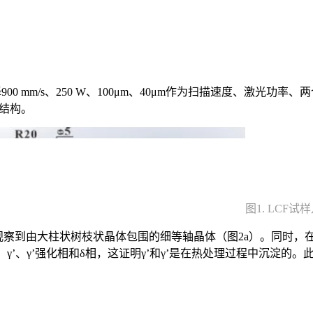
。分别选择900 mm/s、250 W、100μm、40μm作为扫描速度
观结构。
图1. LCF
面上观察到由大柱状树枝状晶体包围的细等轴晶体（图2a）。同时
γ’、γ’强化相和δ相，这证明γ’和γ’是在热处理过程中沉淀的