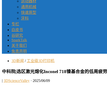
运动器材
通用机械
快速原型
牙科
专栏
白皮书
谷研究
SparkTalk
关于我们
免责声明
3D新闻
/
工业级3D打印机
中科院|选区激光熔化Inconel 718镍基合金的低周
|
3DScienceValley
· 2025/06/09