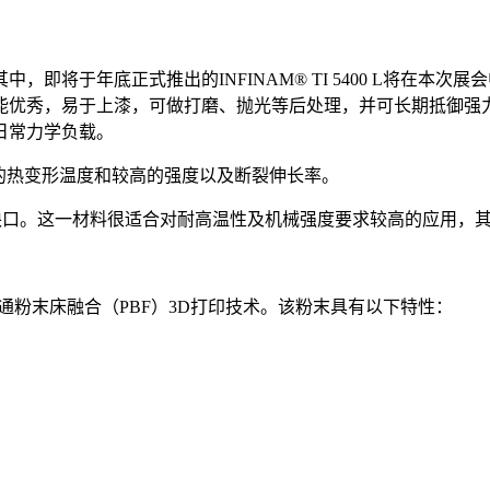
即将于年底正式推出的INFINAM® TI 5400 L将在本
能优秀，易于上漆，可做打磨、抛光等后处理，并可长期抵御强
日常力学负载。
兼具出色的热变形温度和较高的强度以及断裂伸长率。
料的需求缺口。这一材料很适合对耐高温性及机械强度要求较高的应用
普通粉末床融合（PBF）3D打印技术。该粉末具有以下特性：