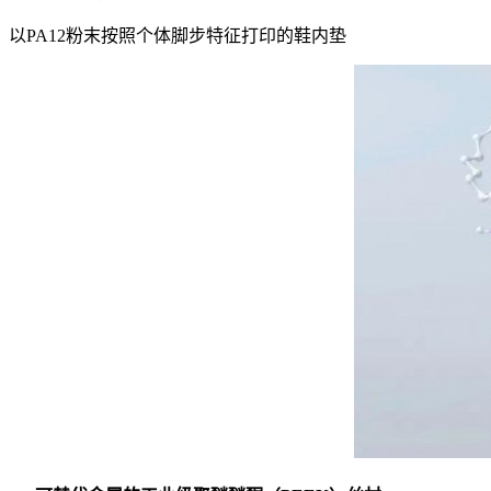
以PA12粉末按照个体脚步特征打印的鞋内垫