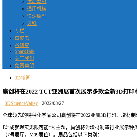
运动器材
通用机械
快速原型
牙科
专栏
白皮书
谷研究
SparkTalk
关于我们
免责声明
3D新闻
赢创将在2022 TCT亚洲展首次展示多款全新3D打印
|
3DScienceValley
· 2022/08/27
全球领先的特种化学品公司赢创将在2022亚洲3D打印、增材
以“成就现实无限可能”为主题，赢创将为增材制造行业展示种
（7号展厅，M09展位）。展品包括以下类别：