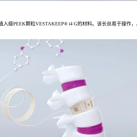
高黏性植入级PEEK颗粒VESTAKEEP® i4 G的材料。该长丝