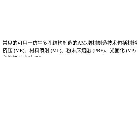
常见的可用于仿生多孔结构制造的AM-增材制造技术包括材料
挤压 (ME)、材料喷射 (MJ )、粉末床熔融 (PBF)、光固化 (VP)
和粘结剂喷射 (BJ)。
l
材料挤出
双重挤压材料挤出技术已被用于制造重量轻且坚固的抗冲击仿
生结构。在许多效仿自然的设计中，多材料3D打印具有将刚
性和柔软材料集成在单个结构中的优势。然而，较差的表面质
量、缓慢的打印速度和尺寸限制是该过程的一些限制，仍然必
须解决。不过，总体来说由于低成本材料和喷嘴的可用性，材
料挤出3D打印技术因其在硬件和软件方面的多功能性而获得
了广泛的接受。