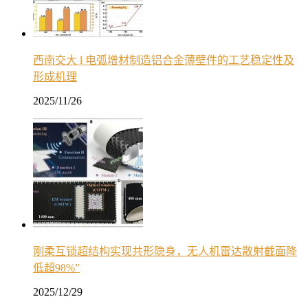
西南交大 l 电弧增材制造铝合金薄壁件的工艺稳定性及
形成机理
2025/11/26
刚柔互锁超结构实现共形隐身，无人机雷达散射截面降
低超98%”
2025/12/29