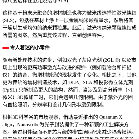
微尺度选择性激光烧结 (μSLS)
这种基于粉末床融合的增材制造也称为微米级选择性激光烧结
(SLS)，包括在基材上涂上一层金属纳米颗粒墨水，然后将其
干燥以生成均匀的纳米颗粒层。此后，激光将纳米颗粒烧结成
所需的图案。然后重复该过程，直到创建零件。
令人着迷的小零件
随着新处理技术的进步，例如双光子灰度光刻 (2GL ®) 以及市
场上出现的更高功率激光与改进的硬件（例如载物台和扫描
仪）的结合，微增材制造的现状发生了变化。相比之下，其他
更为传统的增材制造技术，如 DLP、SLA 和投影微立体光刻
(PμSL) 只能制造更大的结构，然而，当涉及到高分辨率（<1
微米）3D微加工时，它们会遇到几何限制。由于紫外光的固
有直接照明，分辨率和设计几何形状受到限制。
根据3D科学谷的市场观察，借助最近推出的 Quantum X
align，Nanoscribe为光子封装提供了一种新颖的工业解决方
案。通过组件级而不是芯片级的模式场匹配来减少耦合损耗。