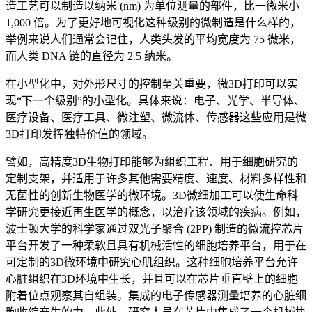
造工艺可以制造以纳米 (nm) 为单位测量的部件，比一微米小
1,000 倍。为了更好地可视化这种级别的微制造是什么样的，
举例来说人们通常会记住，人类头发的平均宽度为 75 微米，
而人类 DNA 链的直径为 2.5 纳米。
在小型化中，对外形尺寸的控制至关重要，微3D打印可以实
现“下一个级别”的小型化。具体来说：电子、光学、半导体、
医疗设备、医疗工具、微注塑、微流体、传感器这些应用是微
3D打印发挥独特价值的领域。
譬如，高精度3D生物打印能够为组织工程、用于细胞研究的
定制支架，并适用于许多其他需要精度、速度、材料多样性和
无菌性的创新生物医学的微环境。3D微细加工可以使生命科
学研究更接近再生医学的概念，以治疗该领域的疾病。例如，
波士顿大学的科学家通过双光子聚合 (2PP) 制造的微流控芯片
平台开发了一种柔软且具有机械活性的细胞培养平台，用于在
可定制的3D微环境中研究心肌组织。这种细胞培养平台允许
心脏组织在3D环境中生长，并且可以在芯片垂直壁上的细胞
附着位点观察其自组装。集成的电子传感器测量培养的心脏细