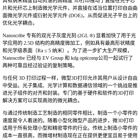
具有纳米精度自动对准的高精度 3D打印推动了直接在光子芯
片和光纤芯上制造微光学元件，并直接在适当位置打印自由曲
面微光学元件或衍射光学元件 (DOE)，从而促进光子平台上的
优化光学耦合。
Nanoscribe 专有的双光子灰度光刻 (2GL ®) 显着加快了用于光
学应用的 2.5D 结构的高精度微加工，例如具有最高形状精度
和光学级表面（Ra ≤ 5 纳米）。为了进一步扩大生产规模，
Nanoscribe 已经与 EV Group 和 kdg opticomp公司一起试行了
两种可靠且经过验证的复制策略。
与任何 3D 打印过程一样，微型3D打印允许其用户从设计自由
中受益。光子集成、光学计算和数据通信领域的一个挑战是推
进光子组件的对齐和封装。专门的基于硬件和软件的3D打印
解决方案可以实现高效的微光耦合。
与通过传统制造工艺制造的相同零件相比，制造一个小零件的
速度是令人着迷的。随着小型化微型产品的进步，微3D打印
适用于所有处理小型和精密零件的行业。传统上制造小零件的
成本一直很高，而微增材制造现在正在提供更便宜且易于使用