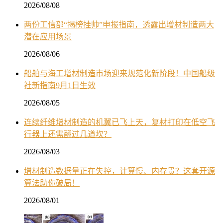
2026/08/08
两份工信部“揭榜挂帅”申报指南，透露出增材制造两大
潜在应用场景
2026/08/06
船舶与海工增材制造市场迎来规范化新阶段！中国船级
社新指南9月1日生效
2026/08/05
连续纤维增材制造的机翼已飞上天，复材打印在低空飞
行器上还需翻过几道坎？
2026/08/03
增材制造数据量正在失控，计算慢、内存贵？这套开源
算法助你破局！
2026/08/01