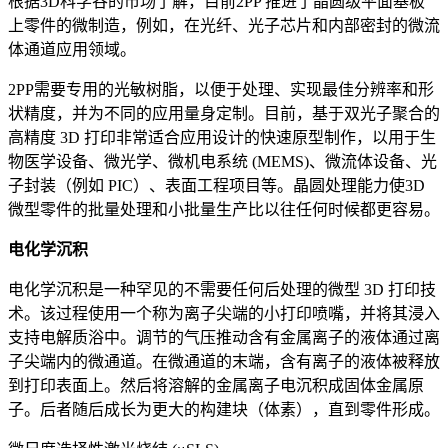
根据3D科学谷的市场了解，目前2PP 推进了晶圆级平面基板
上零件的微制造，例如，在光纤、光子芯片和内部密封的微流
体通道应用领域。
2PP需要专用的光敏树脂，以便于处理、实现最佳分辨率和形
状精度，并为不同的应用量身定制。目前，基于双光子聚合的
高精度 3D 打印非常适合应用设计的快速原型制作，以用于生
物医学设备、微光学、微机电系统 (MEMS)、微流体设备、光
子封装（例如 PIC）、表面工程项目等。晶圆处理能力使3D
微型零件的批量处理和小批量生产比以往任何时候都更容易。
电化学沉积
电化学沉积是一种罕见的不需要任何后处理的微型 3D 打印技
术。该过程使用一个称为离子尖端的小打印喷嘴，并将其浸入
支持电解质浴中。调节的气压推动含有金属离子的液体通过离
子尖端内的微通道。在微通道的末端，含有离子的液体被释放
到打印表面上。然后将溶解的金属离子电沉积成固体金属原
子。后者随后成长为更大的构建块（体素），直到零件形成。