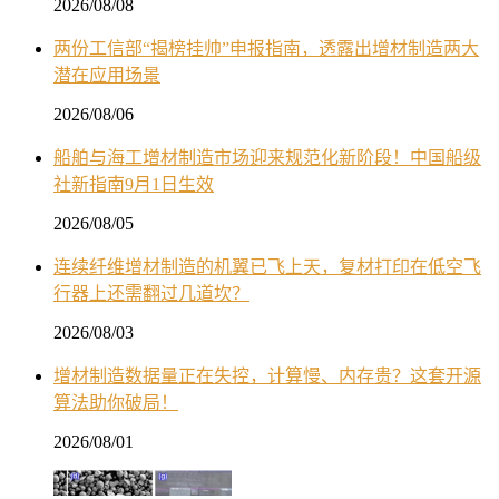
2026/08/08
两份工信部“揭榜挂帅”申报指南，透露出增材制造两大
潜在应用场景
2026/08/06
船舶与海工增材制造市场迎来规范化新阶段！中国船级
社新指南9月1日生效
2026/08/05
连续纤维增材制造的机翼已飞上天，复材打印在低空飞
行器上还需翻过几道坎？
2026/08/03
增材制造数据量正在失控，计算慢、内存贵？这套开源
算法助你破局！
2026/08/01