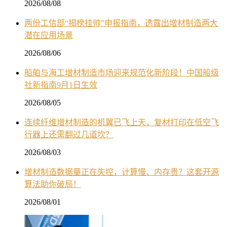
2026/08/08
两份工信部“揭榜挂帅”申报指南，透露出增材制造两大
潜在应用场景
2026/08/06
船舶与海工增材制造市场迎来规范化新阶段！中国船级
社新指南9月1日生效
2026/08/05
连续纤维增材制造的机翼已飞上天，复材打印在低空飞
行器上还需翻过几道坎？
2026/08/03
增材制造数据量正在失控，计算慢、内存贵？这套开源
算法助你破局！
2026/08/01