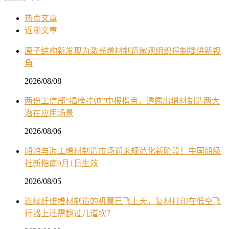
热点文章
近期文章
原子结构新发现为激光增材制造微观组织控制提供新视
角
2026/08/08
两份工信部“揭榜挂帅”申报指南，透露出增材制造两大
潜在应用场景
2026/08/06
船舶与海工增材制造市场迎来规范化新阶段！中国船级
社新指南9月1日生效
2026/08/05
连续纤维增材制造的机翼已飞上天，复材打印在低空飞
行器上还需翻过几道坎？