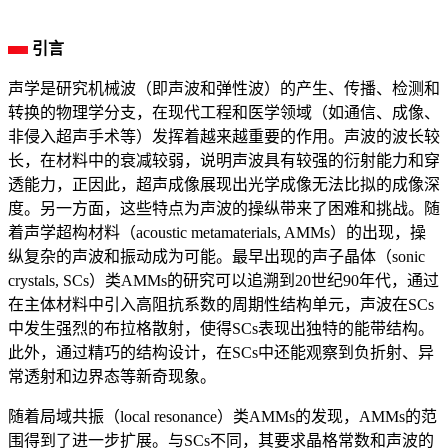
引言
声学是研究机械波（即声波和弹性波）的产生、传播、检测和
转换的物理学分支，在现代工程和医学领域（如通信、成像、
非侵入超声手术等）发挥着越来越重要的作用。声波的波长较
长，在材料中的衰减较弱，说明声波具有较强的衍射能力和穿
透能力，正因此，超声成像展现出光学成像无法比拟的成像深
度。另一方面，这些特点为声波的操纵带来了困难和挑战。随
着声学超构材料（acoustic metamaterials, AMMs）的出现，操
纵复杂的声波和振动成为可能。最早出现的声子晶体（sonic
crystals, SCs）类AMMs的研究可以追溯到20世纪90年代，通过
在主体材料中引入高阻抗系数的周期性结构单元，声波在SCs
中发生强烈的布拉格散射，使得SCs表现出独特的能带结构。
此外，通过精巧的结构设计，在SCs中还能观察到负折射、异
常透射和边界态等新奇现象。
随着局域共振（local resonance）类AMMs的发现，AMMs的范
围得到了进一步扩展。与SCs不同，其要求晶格常数和声波的