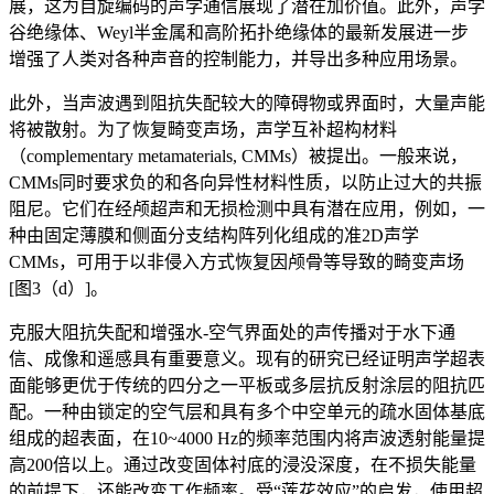
展，这为自旋编码的声学通信展现了潜在加价值。此外，声学
谷绝缘体、Weyl半金属和高阶拓扑绝缘体的最新发展进一步
增强了人类对各种声音的控制能力，并导出多种应用场景。
此外，当声波遇到阻抗失配较大的障碍物或界面时，大量声能
将被散射。为了恢复畸变声场，声学互补超构材料
（complementary metamaterials, CMMs）被提出。一般来说，
CMMs同时要求负的和各向异性材料性质，以防止过大的共振
阻尼。它们在经颅超声和无损检测中具有潜在应用，例如，一
种由固定薄膜和侧面分支结构阵列化组成的准2D声学
CMMs，可用于以非侵入方式恢复因颅骨等导致的畸变声场
[图3（d）]。
克服大阻抗失配和增强水-空气界面处的声传播对于水下通
信、成像和遥感具有重要意义。现有的研究已经证明声学超表
面能够更优于传统的四分之一平板或多层抗反射涂层的阻抗匹
配。一种由锁定的空气层和具有多个中空单元的疏水固体基底
组成的超表面，在10~4000 Hz的频率范围内将声波透射能量提
高200倍以上。通过改变固体衬底的浸没深度，在不损失能量
的前提下，还能改变工作频率。受“莲花效应”的启发，使用超