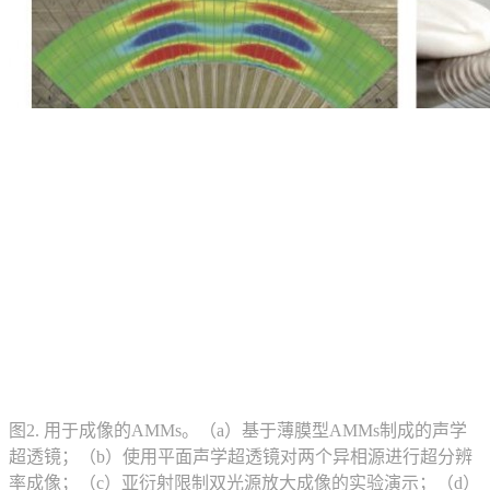
图2. 用于成像的AMMs。（a）基于薄膜型AMMs制成的声学
超透镜；（b）使用平面声学超透镜对两个异相源进行超分辨
率成像；（c）亚衍射限制双光源放大成像的实验演示；（d）