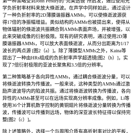
第一种策略受到John Pendry的“完美透镜”所启发，通过使用光
学负折射率材料来放大倏逝波。在声学中同样如此，通过设计
了一种负折射率的2D薄膜谐振器AMMs，可以使倏逝波源获
得17倍的净振幅增益。类似结构的AMMs也被提出来，使得从
物体辐射的倏逝波共振耦合到AMMs表面声场，并被增强，以
此来突破成像的衍射极限。现有的研究表明，通过使用2D薄
膜谐振器AMMs，可以放大表面倏逝波，从而分出距离为1/17
波长的两点源 [图2（a）]。除了薄膜型AMMs之外，Kaina等
提出了一种由HRs组成的负折射率声学超透镜[图2（b）]，实
现了7倍衍射极限的亚波长聚焦和3.5倍的分辨率。
第二种策略基于各向异性AMMs，通过耦合倏逝波分量，可以
将倏逝波转换为传播波。一般来说，这种类型的AMMs通过激
励声波波导内的陷波共振。通过将倏逝波转换为传播波，各向
异性的AMMs甚至可以在远场实现高分辨率成像。例如，Li等
使用36个计算机数字控制的黄铜翅片将倏逝波分量转换为传播
波，传播波可以传播到远场，物体的深亚波长特征得以保持完
整[图2（c）]。
除上述策略外，选择一个与周围介质有高折射率对比的平板，