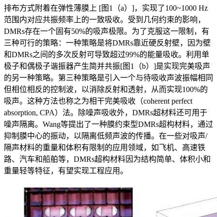
排布方式附着在弹性薄膜上 [图1（a）]，实现了100~1000 Hz
范围内对应共振频率上的一致吸收。受到几何约束的影响，
DMRs存在一个固有50%的吸声极限。为了克服这一限制，有
三种可行的策略：一种策略是将DMRs靠近硬反射壁，因为壁
和DMRs之间的多次反射可导致超过99%的能量吸收。利用单
极子和偶极子谐振器产生简并共振[图1（b）]是实现完美吸声
的另一种策略。第三种策略是引入一个与待吸收声波振幅相同
但相位相反的控制波，以消除反射和透射，从而实现100%的
吸声。这种方法也称之为相干完美吸收（coherent perfect
absorption, CPA）法。除噪声吸收外，DMRs超材料还可用于
噪声隔离。Wang等提出了一种膜约束型DMRs超构材料，通过
抑制膜中心的振动，以隔离低频声波的传播。在一些对吸声/
隔声材料的重量和体积有限制的应用领域，如飞机、高速铁
路、汽车和船舶等，DMRs超构材料因为结构简单、体积小和
重量轻等特征，有望实现工程应用。