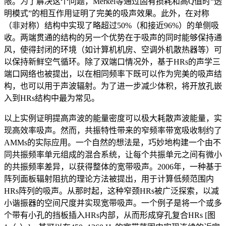
限。为了解决这个问题，Merkel等通过固有损耗和高Q值时“透
明模式”的相互作用证明了完美的吸声效果。此外，在对称
（非对称）结构中实现了略超过50%（和接近96%）的单侧吸
收。两端贯通的结构的另一个优势在于吸声的同时能够保持通
风，使得封闭的环境（如计算机机房、空调外机散热器等）可
以保持新鲜空气循环。除了双端口情况外，基于HRs的声学三
端口网络也被提出，以在相同频率下既可以作为完美的吸声结
构，也可以用于声波辐射。为了进一步减少体积，将开放孔嵌
入到HRs结构中最为常见。
以上实例证明提高声波的能量密度可以极大耗散声波能量，实
现高效率吸声。然而，共振特性带来的窄频率带宽吸收制约了
AMMs的实际应用。一个自然的想法是，巧妙地构建一个由不
同共振频率单元组成的混合系统，让每个共振单元之间有微小
的共振频率差异，以获得整体的宽带吸声。2006年，一种基于
阵列面板辐射阻抗的理论方法被提出，用于计算低频范围内
HRs阵列的吸声。从那时起，这种窄颈HRs被广泛探索，以减
小谐振器的空间尺度并实现宽带吸声。一个例子是将一个或多
个带有小孔的挡板插入HRs内部，从而形成穿孔复合HRs [图