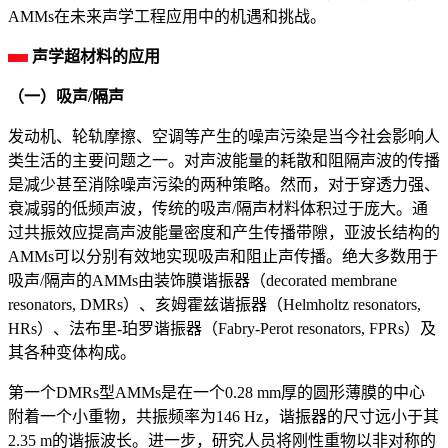
AMMs在未来声学工程应用中的机遇和挑战。
声学超材料的应用
（一）吸声/隔声
发动机、轮轨摩擦、空调等产生的噪声污染是当今社会影响人
类生活的主要问题之一。对声波能量的耗散和阻隔声波的传播
是减少甚至消除噪声污染的两种策略。然而，对于穿透力强、
衰减弱的低频声波，传统的吸声/隔声材料体积过于庞大。通
过共振效应提高声波能量密度和产生传播带隙，亚波长结构的
AMMs可以分别有效地实现吸声和阻止声传播。绝大多数用于
吸声/隔声的AMMs由装饰膜谐振器（decorated membrane
resonators, DMRs）、亥姆霍兹谐振器（Helmholtz resonators,
HRs）、法布里-珀罗谐振器（Fabry-Perot resonators, FPRs）及
其各种变体构成。
第一个DMRs型AMMs是在一个0.28 mm厚的圆形薄膜的中心
附着一个小重物，共振频率为146 Hz，谐振器的尺寸远小于其
2.35 m的谐振波长。进一步，研究人员将刚性重物以非对称的