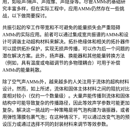
用，如吸声/隔声、声成像、声隐身等。尽管AMMs的基础研
究丰富多样，但在实际工程中，应用AMMs仍然存在一些挑
战，以下做简要探讨。
共振引起的窄工作带宽和不可避免的能量损失会严重阻碍
AMMs的实际应用。前者可以通过集成宽共振谱的AMMs和设
计可调谐主动超构材料来解决。拓扑绝缘体和相关的拓扑器件
可以提供拓扑保护，实现无损声传播，可以作为后一个问题的
潜在解决方案。此外，扬声器、换能器和其他能量转换方法
（例如，具有温度或电磁调节的多物理耦合）可用于补偿
AMMs的能量耗散。
除了空气声AMMs外，越来越多的人关注用于流体的超构材料
设计。然而，如上所述，流体和固体主体材料之间的阻抗对比
度相对较小（仅约一个数量级）。大量声能传播到流体和固体
结构中可能导致复杂的传播路径，因此等效声学参数可能更加
复杂。解决这一挑战的一种策略是将气泡构建为谐振器，或者
用弹性薄膜包裹气泡；在这种情况下，可以通过改变气泡的预
设压力或通过选择不同的封装材料来调节等效参数。