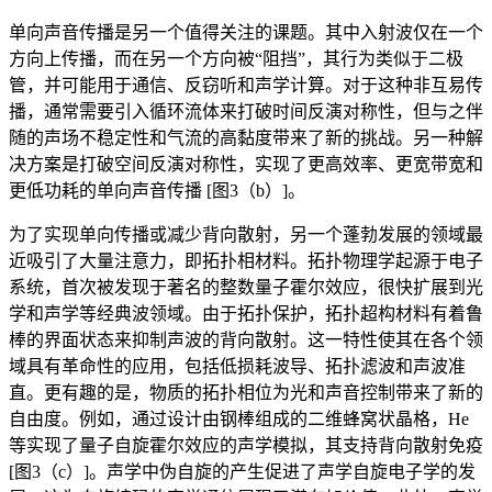
单向声音传播是另一个值得关注的课题。其中入射波仅在一个
方向上传播，而在另一个方向被“阻挡”，其行为类似于二极
管，并可能用于通信、反窃听和声学计算。对于这种非互易传
播，通常需要引入循环流体来打破时间反演对称性，但与之伴
随的声场不稳定性和气流的高黏度带来了新的挑战。另一种解
决方案是打破空间反演对称性，实现了更高效率、更宽带宽和
更低功耗的单向声音传播 [图3（b）]。
为了实现单向传播或减少背向散射，另一个蓬勃发展的领域最
近吸引了大量注意力，即拓扑相材料。拓扑物理学起源于电子
系统，首次被发现于著名的整数量子霍尔效应，很快扩展到光
学和声学等经典波领域。由于拓扑保护，拓扑超构材料有着鲁
棒的界面状态来抑制声波的背向散射。这一特性使其在各个领
域具有革命性的应用，包括低损耗波导、拓扑滤波和声波准
直。更有趣的是，物质的拓扑相位为光和声音控制带来了新的
自由度。例如，通过设计由钢棒组成的二维蜂窝状晶格，He
等实现了量子自旋霍尔效应的声学模拟，其支持背向散射免疫
[图3（c）]。声学中伪自旋的产生促进了声学自旋电子学的发