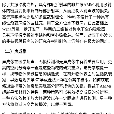
除了共振结构之外，具有梯度折射率的非共振AMMs利用散射
体的密度变化来调制局部折射率，从而控制入射声波的损失。
基于声学黑洞原理和多重散射理论，Naify等设计了一种具有
线性渐变声速的圆柱壳，用于全方位水下吸声。在此基础上，
Wang等进一步开发了一种新的二维轴对称水下全向吸收器，
具有声学梯度折射率结构和空心吸收芯。然而，对应于小波长
的兆赫频段超声波的研究在材料制备上仍然存在极大的困难。
（二）声成像
声成像在医学超声、无损检测和光声成像中有着重要应用。更
高的空间分辨率一直是这些领域的研究重点。与光学成像一
样，携带物体高频信息的倏逝波，在离开物体表面时呈指数衰
减，导致常规光学/声学成像技术存在分辨率极限。如何获取
倏逝波携带的信息是实现高分辨率成像的关键。得益于AMMs
超越寻常材料的特性，两种策略可以有效提高成像的分辨率。
一种方法依赖于放大倏逝波以在一定距离内进行检测，另一种
方法将倏逝波变为传播波，以便于测量。