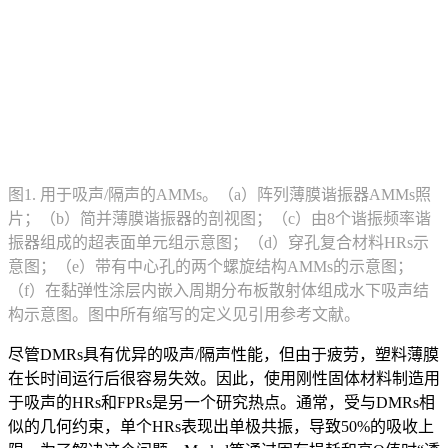
图1. 用于吸声/隔声的AMMs。（a）阵列薄膜谐振器AMMs照
片；（b）简并薄膜谐振器的剖视图；（c）由8个谐振频率谐
振器组成的超表面单元组示意图；（d）穿孔复合材料HRs示
意图；（e）带有中心孔的两个螺旋结构AMMs的示意图；
（f）在黏弹性涂层内嵌入周期分布板散射体组成水下吸声结
构示意图。图中所有缩写的定义见引用参考文献。
尽管DMRs具有优异的吸声/隔声性能，但由于疲劳，塑料薄膜
在长时间运行后很容易失效。因此，使用刚性固体材料制造用
于吸声的HRs和FPRs是另一个研究热点。通常，受与DMRs相
似的几何约束，单个HRs表现出单极共振，导致50%的吸收上