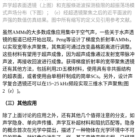
声学超表面透镜（上图）和克服倏逝波探测极限的超振荡场模
式声场分布（下图）；（e）经超透镜聚焦之后的近平面波的
声强的数值仿真结果。图中所有缩写的定义见引用参考文献。
虽然AMMs的大多数成像应用集中于空气声，一些关于水声透
镜的报道已经开始出现。Peng等设计了梯度负折射率AMMs，
以实现宽带水声聚焦，其焦距可通过改变晶格距离进行调整。
这些材料有望用于超声成像，因为超声成像通过发射宽带脉冲
声波，再接收回波进行成像。获得梯度折射率的宽带聚焦透镜
还有其他方法，包括利用2D五模材料，使用具有非共振结构
的超表面，或者使用由单相杆制成的简单SCs。另外，设计声
学复合透镜还可以在15~25 kHz频段实现三维水下声聚焦[图
2（e）]。
（三）其他应用
除了上面讨论的应用之外，还有其他几个值得注意的分支，如
声学隐身、单向声传播、声学互补超材料和阻抗匹配等。隐身
的概念首次在光学中提出，描述了一种物体在光学环境中不可