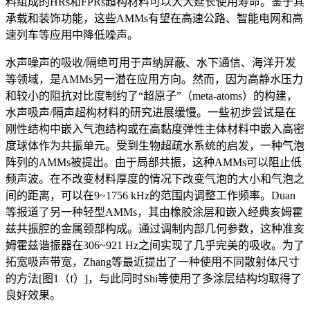
料组成的HRs和FPRs超构材料可以大大延长使用寿命。鉴于其
承载和装饰功能，这些AMMs有望在高速公路、智能电网和高
速列车等应用中降低噪声。
水声噪声的吸收/隔绝可用于声纳屏蔽、水下通信、海洋开发
等领域，是AMMs另一潜在应用方向。然而，因为高静水压力
和较小的阻抗对比度制约了“超原子”（meta-atoms）的构建，
水声吸声/隔声超构材料的研究进展缓慢。一些初步尝试是在
刚性结构中嵌入气泡结构或在高黏度弹性主体材料中嵌入高密
度球体作为共振单元。受到生物超疏水系统的启发，一种气泡
阵列的AMMs被提出。由于局部共振，这种AMMs可以阻止低
频声波。在不改变材料厚度的情况下改变气泡的大小和气泡之
间的距离，可以在9~1756 kHz的范围内调整工作频率。Duan
等报道了另一种轻型AMMs，其由橡胶涂层和嵌入经典亥姆霍
兹共振腔的金属颈部构成。通过调制内部几何参数，这种准亥
姆霍兹谐振器在306~921 Hz之间实现了几乎完美的吸收。为了
拓宽吸声带宽，Zhang等最近提出了一种使用不同散射体尺寸
的方法[图1（f）]，与此同时Shi等使用了多涂层结构均取得了
良好效果。