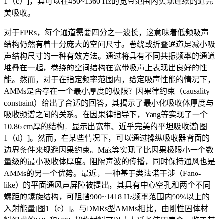
1（c）]，其可以在450~1360 Hz的宽带范围内实现连续的近完
美吸收。
对于FPRs，每个通道需要四分之一波长，这意味着低频吸声
结构仍然有着十分庞大的空间尺寸。卷绕或折叠通道是减小吸
声结构尺寸的一种有效方法。通过将具有不同共振频率的通道
堆叠在一起，卷绕的空间结构在宽带吸声上表现出良好的性
能。然而，对于在指定频率范围内，给定吸声性能的情况下，
AMMs是否存在一个最小厚度的极限？因果律约束（causality
constraint）给出了合适的回答，其揭示了最小化吸收体厚度与
吸收频谱之间的关系。在因果律指导下，Yang等实现了一个
10.86 cm厚的结构，显示出宽带、近乎完美的平坦吸收谱[图
1（d）]。然而，在某些情况下，可以通过操纵吸收器背面的
边界条件来规避因果约束。Mak等实现了比因果极限小一个数
量级的最小吸收体厚度。阻隔声波的传播，同时保持通风也是
AMMs的另一个优势。最近，一种基于类法诺干涉（Fano-
like）的平面通风声屏障被提出，其具有中心空孔和两个不同
螺距的螺旋结构，可阻挡900~1418 Hz频率范围内90%以上的
入射能量[图1（e）]。与DMRs型AMMs相比，由刚性固体材