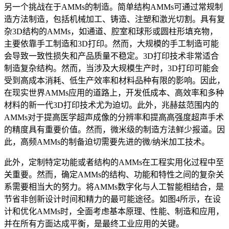
另一个挑战在于AMMs的制造。简单结构AMMs可通过常规制
造方法制造，包括机械加工、铸造、注塑和激光切割。具有复
杂3D结构的AMMs，如通道、腔室和球形或圆柱形填充物，
主要依靠手工制造和3D打印。然而，大规模的手工制造可能
会导致一致性损失和产品质量不稳定。3D打印技术非常适合
制造复杂结构。然而，当涉及大规模生产时，3D打印可能会
受到高成本消耗、低生产效率和材料品种有限的影响。因此，
在现实世界AMMs应用的道路上，开发低成本、高效率和多种
材料的新一代3D打印技术尤为迫切。此外，兆赫兹范围内的
AMMs对于提高医学超声成像的分辨率和提高高强度超声手术
的精度具有重要价值。然而，微米级的制造方法鲜少报道。因
此，高频AMMs的制备迫切需要先进的微/纳米加工技术。
此外，定制特定功能或者结构的AMMs在工程实用化过程中至
关重要。然而，确定AMMs的结构、功能和特性之间的复杂关
系需要相当大的努力。将AMMs数字化与人工智能相结合，是
节省非创新设计时间和精力的最可能途径。如图4所示，在设
计和优化AMMs时，全面考虑基本原理、性能、制造和应用，
并在所有方面达成平衡，是最终工业应用的关键。