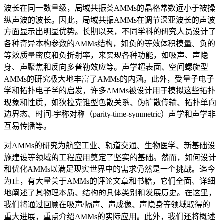
波长在同一数量级，局域共振类AMMs的晶格常数远小于被操
纵声波的波长。因此，局域共振AMMs在调节深亚波长的声波
方面显示出明显优势。长期以来，不同学科的研究人员设计了
各种奇异本构参数的AMMs结构，如负的等效体积模量、负的
等效质量密度和负折射率，来实现各种功能，如吸声、声隐
身、声聚焦和反向多普勒效应等。声学超表面、空间螺旋型
AMMs的研究极大地丰富了AMMs的内涵。此外，受量子电子
学和拓扑电子学的启发，许多AMMs被设计用于模拟这些拓扑
现象和性质，如狄拉克锥型色散关系、伪扩散传输、拓扑单向
边界态、时间-宇称对称（parity-time-symmetric）声学和声学非
互易传播等。
对AMMs的研究为航空工业、轨道交通、生物医学、新基础设
施建设等领域的工程应用奠定了坚实的基础。然而，如何设计
和优化AMMs以满足现实世界中的需求仍然是一个挑战。迄今
为止，有大量关于AMMs的评论文章和书籍，它们全面、详细
地阐述了其物理本质、结构的具体类别和发展历史。在这里，
我们将通过回顾在吸声/隔声、声成像、声隐身等领域取得的
重大进展，重点介绍AMMs的实际应用。此外，我们还将概述