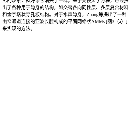
见的现象，就好像它消失了一样。基于变换声学方程，已经提
出了各种用于隐身的结构，如交替各向同性层、多层复合材料
和金字塔状穿孔板结构。对于水声隐身，Zhang等提出了一种
由窄通道连接的亚波长腔构成的平面网络状AMMs [图3（a）]
来实现的方法。