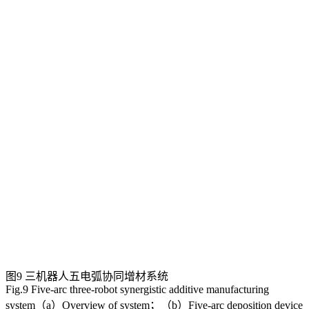
图9 三机器人五电弧协同增材系统
Fig.9 Five-arc three-robot synergistic additive manufacturing
system（a）Overview of system；（b）Five-arc deposition device