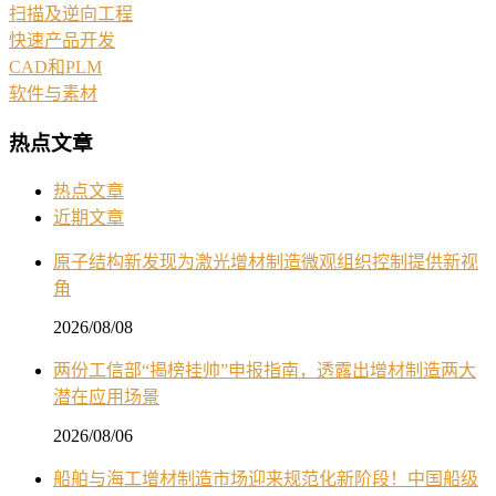
扫描及逆向工程
快速产品开发
CAD和PLM
软件与素材
热点文章
热点文章
近期文章
原子结构新发现为激光增材制造微观组织控制提供新视
角
2026/08/08
两份工信部“揭榜挂帅”申报指南，透露出增材制造两大
潜在应用场景
2026/08/06
船舶与海工增材制造市场迎来规范化新阶段！中国船级