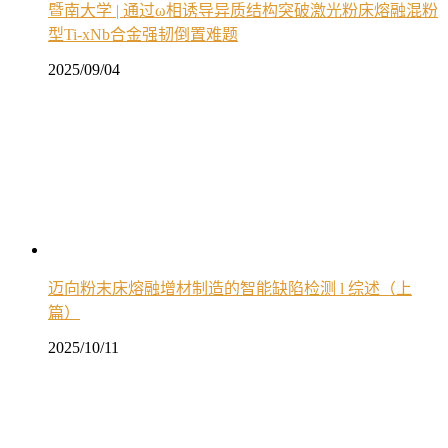
暨南大学 | 通过ω相诱导异质结构突破激光粉床熔融混粉
型Ti-xNb合金强韧倒置难题
2025/09/04
迈向粉末床熔融增材制造的智能缺陷检测 l 综述（上
篇）
2025/10/11