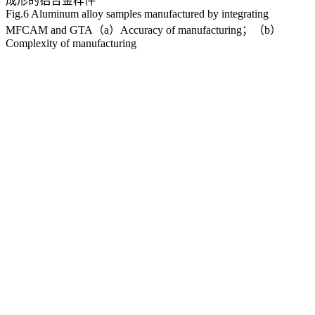
成形的铝合金样件
Fig.6 Aluminum alloy samples manufactured by integrating
MFCAM and GTA（a）Accuracy of manufacturing；（b）
Complexity of manufacturing