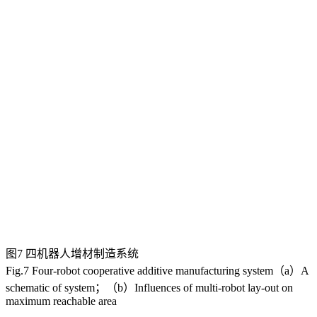
图7 四机器人增材制造系统
Fig.7 Four-robot cooperative additive manufacturing system（a）A
schematic of system；（b）Influences of multi-robot lay-out on
maximum reachable area