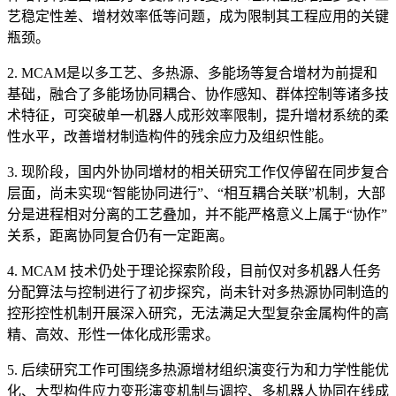
艺稳定性差、增材效率低等问题，成为限制其工程应用的关键
瓶颈。
2. MCAM是以多工艺、多热源、多能场等复合增材为前提和
基础，融合了多能场协同耦合、协作感知、群体控制等诸多技
术特征，可突破单一机器人成形效率限制，提升增材系统的柔
性水平，改善增材制造构件的残余应力及组织性能。
3. 现阶段，国内外协同增材的相关研究工作仅停留在同步复合
层面，尚未实现“智能协同进行”、“相互耦合关联”机制，大部
分是进程相对分离的工艺叠加，并不能严格意义上属于“协作”
关系，距离协同复合仍有一定距离。
4. MCAM 技术仍处于理论探索阶段，目前仅对多机器人任务
分配算法与控制进行了初步探究，尚未针对多热源协同制造的
控形控性机制开展深入研究，无法满足大型复杂金属构件的高
精、高效、形性一体化成形需求。
5. 后续研究工作可围绕多热源增材组织演变行为和力学性能优
化、大型构件应力变形演变机制与调控、多机器人协同在线成