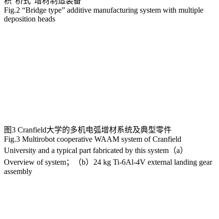
积“桥式”增材制造装备
Fig.2 “Bridge type” additive manufacturing system with multiple
deposition heads
图3 Cranfield大学的多机电弧增材系统及典型零件
Fig.3 Multirobot cooperative WAAM system of Cranfield
University and a typical part fabricated by this system（a）
Overview of system；（b）24 kg Ti-6Al-4V external landing gear
assembly