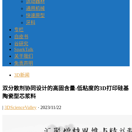
运动器材
通用机械
快速原型
牙科
专栏
白皮书
谷研究
SparkTalk
关于我们
免责声明
3D新闻
双分散剂协同设计的高固含量-低粘度的3D打印硅基
陶瓷型芯浆料
|
3DScienceValley
· 2023/11/22