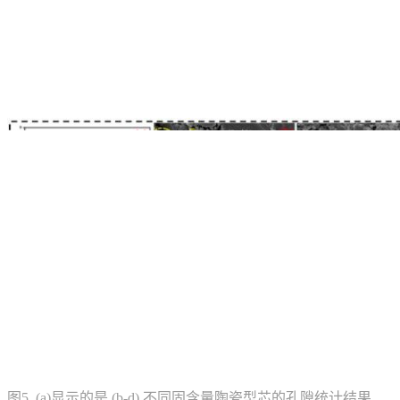
图5. (a)显示的是 (b-d) 不同固含量陶瓷型芯的孔隙统计结果,