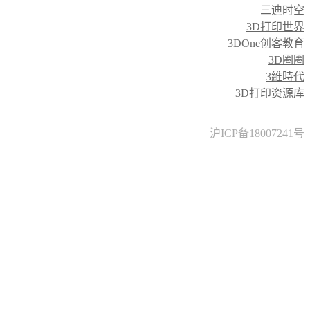
三迪时空
3D打印世界
3DOne创客教育
3D圈圈
3維時代
3D打印资源库
沪ICP备18007241号