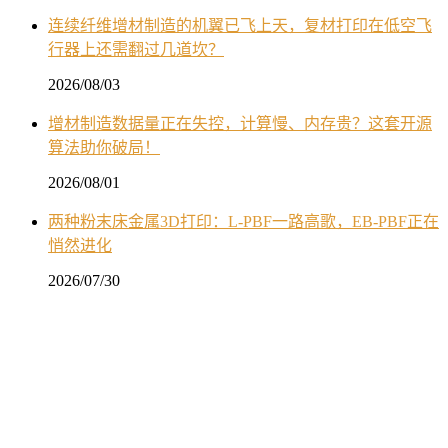
连续纤维增材制造的机翼已飞上天，复材打印在低空飞
行器上还需翻过几道坎？
2026/08/03
增材制造数据量正在失控，计算慢、内存贵？这套开源
算法助你破局！
2026/08/01
两种粉末床金属3D打印：L-PBF一路高歌，EB-PBF正在
悄然进化
2026/07/30