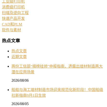
工业级打印机
消费级打印机
扫描及逆向工程
快速产品开发
CAD和PLM
软件与素材
热点文章
热点文章
近期文章
两份工信部“揭榜挂帅”申报指南，透露出增材制造两大
潜在应用场景
2026/08/06
船舶与海工增材制造市场迎来规范化新阶段！中国船级
社新指南9月1日生效
2026/08/05