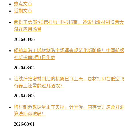
热点文章
近期文章
两份工信部“揭榜挂帅”申报指南，透露出增材制造两大
潜在应用场景
2026/08/06
船舶与海工增材制造市场迎来规范化新阶段！中国船级
社新指南9月1日生效
2026/08/05
连续纤维增材制造的机翼已飞上天，复材打印在低空飞
行器上还需翻过几道坎？
2026/08/03
增材制造数据量正在失控，计算慢、内存贵？这套开源
算法助你破局！
2026/08/01