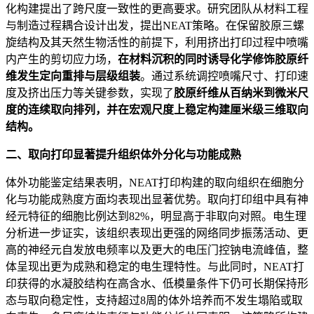
化构建提出了跨尺度一致性的更高要求。研究团队从材料工程
与制造过程耦合设计出发，提出NEAT策略。在保留胶原三螺
旋结构及其天然生物活性的前提下，利用挤出打印过程中喷嘴
内产生的剪切应力场，
在材料沉积的同时诱导化学修饰胶原纤
维发生定向重排与层级组装
。通过系统调控喷嘴尺寸、打印速
度及挤出压力等关键参数，实现了
胶原纤维从百纳米到微米尺
度的连续取向排列，并在宏观尺度上稳定构建厘米级三维取向
结构。
二、取向打印显著提升组织体外分化与功能成熟
体外功能鉴定结果表明，NEAT打印构建的取向组织在细胞分
化与功能成熟度方面均表现出显著优势。取向打印组中具有神
经元特征的细胞比例达到82%，明显高于非取向对照。电生理
分析进一步证实，该组织表现出更强的网络同步振荡活动、更
高的神经元自发放电频率以及更大的电压门控钠电流峰值，整
体呈现出更为成熟和稳定的电生理特性。与此同时，NEAT打
印获得的水凝胶结构在高含水、低模量条件下仍可长期保持形
态与取向稳定性，支持超过8周的体外培养而不发生塌陷或取