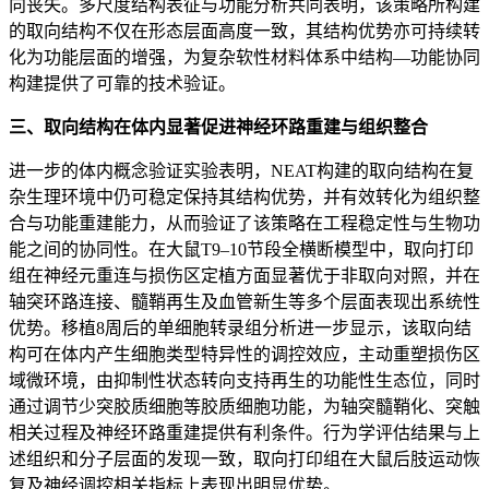
向丧失。多尺度结构表征与功能分析共同表明，该策略所构建
的取向结构不仅在形态层面高度一致，其结构优势亦可持续转
化为功能层面的增强，为复杂软性材料体系中结构—功能协同
构建提供了可靠的技术验证。
三、取向结构在体内显著促进神经环路重建与组织整合
进一步的体内概念验证实验表明，NEAT构建的取向结构在复
杂生理环境中仍可稳定保持其结构优势，并有效转化为组织整
合与功能重建能力，从而验证了该策略在工程稳定性与生物功
能之间的协同性。在大鼠T9–10节段全横断模型中，取向打印
组在神经元重连与损伤区定植方面显著优于非取向对照，并在
轴突环路连接、髓鞘再生及血管新生等多个层面表现出系统性
优势。移植8周后的单细胞转录组分析进一步显示，该取向结
构可在体内产生细胞类型特异性的调控效应，主动重塑损伤区
域微环境，由抑制性状态转向支持再生的功能性生态位，同时
通过调节少突胶质细胞等胶质细胞功能，为轴突髓鞘化、突触
相关过程及神经环路重建提供有利条件。行为学评估结果与上
述组织和分子层面的发现一致，取向打印组在大鼠后肢运动恢
复及神经调控相关指标上表现出明显优势。