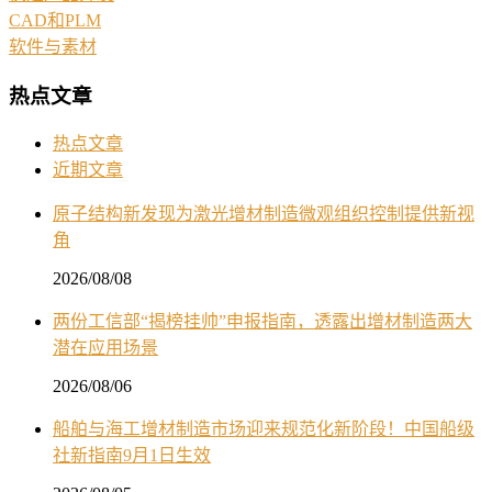
CAD和PLM
软件与素材
热点文章
热点文章
近期文章
原子结构新发现为激光增材制造微观组织控制提供新视
角
2026/08/08
两份工信部“揭榜挂帅”申报指南，透露出增材制造两大
潜在应用场景
2026/08/06
船舶与海工增材制造市场迎来规范化新阶段！中国船级
社新指南9月1日生效