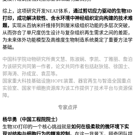
综上，这项研究开发NEAT体系，
通过剪切应力驱动的生物3D
打印，成功解决软性、含水环境中神经组织定向构建的技术难
题，
实现从百纳米纤维排列到厘米级组织功能的多层次突破，
从而弥合了单尺度仿生设计与复杂组织再生需求之间的差距，
为未来体外功能模型及高维度生物制造系统奠定了重要方法学
基础。
中国科学院动物研究所黄文慧、陈淑娴、李凯、丁雅丽、詹泊
为该研究共同第一作者，论文共同作者包括赵狄铭、徐国士、
郭海涛、孙成宜、袁蕊等。
国家重大科技基础设施HOPE装置、器官再生与智造全国重点
实验室、国家干细胞资源库为该工作提供了技术平台与资源保
障。
专家点评
杨华勇（中国工程院院士）
生物3D打印的一个核心挑战就是
如何在极柔软的微环境下实
现对结构与细胞行为的精准控制
。在这一背景下，顾奇团队提