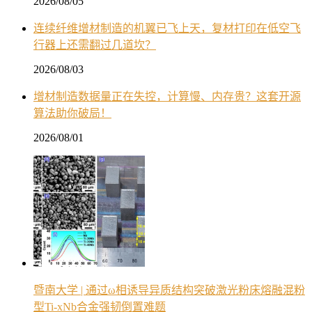
2026/08/05
连续纤维增材制造的机翼已飞上天，复材打印在低空飞
行器上还需翻过几道坎？
2026/08/03
增材制造数据量正在失控，计算慢、内存贵？这套开源
算法助你破局！
2026/08/01
暨南大学 | 通过ω相诱导异质结构突破激光粉床熔融混粉
型Ti-xNb合金强韧倒置难题