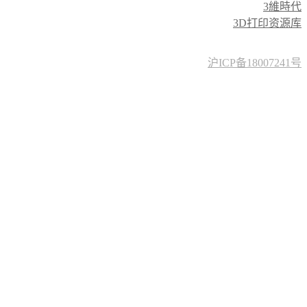
友情链接:
三迪时空
3D打印世界
3DOne创客教育
3D圈圈
3維時代
3D打印资源库
沪ICP备18007241号