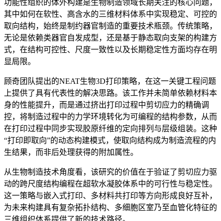
功能性组织的体外构建是生物制造领域长期关注的核心问题，
其中如何在软性、高含水的三维材料体系中实现稳定、可控的
取向结构，始终是制约器官制造的重要技术瓶颈。传统策略，
无论是依赖类器官自发成型，还是基于静态取向支架的构建方
式，在结构可控性、尺度一致性以及长期稳定性方面均存在明
显局限。
顾奇团队提出的NEAT生物3D打印策略，在这一关键工程问题
上提供了具有代表性的解决思路。该工作并未简单依赖材料本
身的性能提升，而是通过挤出打印过程中剪切应力的精确调
控，将制造过程中的力学环境转化为可编程的结构参数，从而
在打印过程中同步实现胶原纤维的定向排列与层级组装。这种
“打印即取向”的动态构建模式，使取向结构成为制造流程的内
生结果，而非后处理获得的附加属性。
从生物制造技术角度看，该研究的价值在于验证了剪切应力驱
动的跨尺度结构编程在超软水凝胶体系中的可行性与稳定性。
这一策略与嵌入式打印、多材料共打印等方向形成良好互补，
为未来构建具有复杂拓扑结构、多细胞区室乃至血管化特征的
三维组织体系提供了新的技术路径。