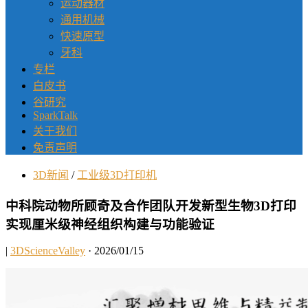
运动器材
通用机械
快速原型
牙科
专栏
白皮书
谷研究
SparkTalk
关于我们
免责声明
3D新闻
/
工业级3D打印机
中科院动物所顾奇及合作团队开发新型生物3D打印
实现厘米级神经组织构建与功能验证
|
3DScienceValley
· 2026/01/15