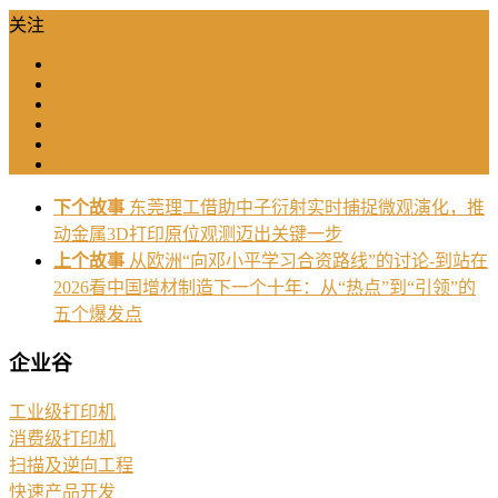
关注
下个故事
东莞理工借助中子衍射实时捕捉微观演化，推
动金属3D打印原位观测迈出关键一步
上个故事
从欧洲“向邓小平学习合资路线”的讨论-到站在
2026看中国增材制造下一个十年：从“热点”到“引领”的
五个爆发点
企业谷
工业级打印机
消费级打印机
扫描及逆向工程
快速产品开发