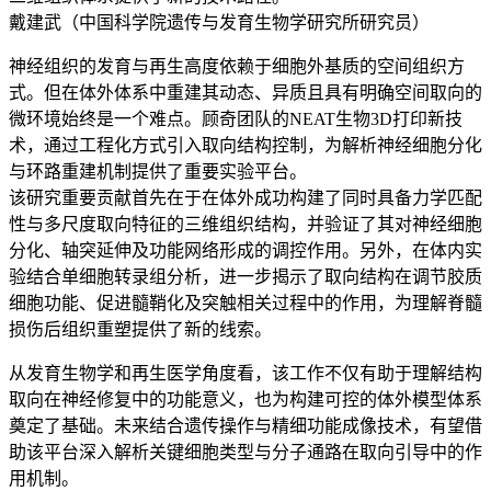
戴建武（中国科学院遗传与发育生物学研究所研究员）
神经组织的发育与再生高度依赖于细胞外基质的空间组织方
式。但在体外体系中重建其动态、异质且具有明确空间取向的
微环境始终是一个难点。顾奇团队的NEAT生物3D打印新技
术，通过工程化方式引入取向结构控制，为解析神经细胞分化
与环路重建机制提供了重要实验平台。
该研究重要贡献首先在于在体外成功构建了同时具备力学匹配
性与多尺度取向特征的三维组织结构，并验证了其对神经细胞
分化、轴突延伸及功能网络形成的调控作用。另外，在体内实
验结合单细胞转录组分析，进一步揭示了取向结构在调节胶质
细胞功能、促进髓鞘化及突触相关过程中的作用，为理解脊髓
损伤后组织重塑提供了新的线索。
从发育生物学和再生医学角度看，该工作不仅有助于理解结构
取向在神经修复中的功能意义，也为构建可控的体外模型体系
奠定了基础。未来结合遗传操作与精细功能成像技术，有望借
助该平台深入解析关键细胞类型与分子通路在取向引导中的作
用机制。