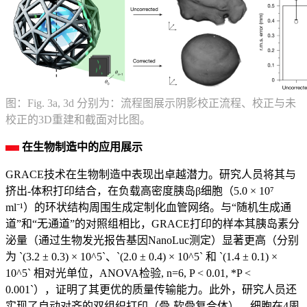
图：Fig. 3a, 3d 分别为：流程图展示阴影校正流程、校正与未
校正的3D重建和截面对比图。
在生物制造中的应用展示
GRACE技术在生物制造中表现出卓越潜力。研究人员将其与
挤出-体积打印结合，在负载高密度胰岛β细胞（5.0 × 10⁷
ml⁻¹）的环状结构周围生成定制化血管网络。与“随机生成通
道”和“无通道”的对照组相比，GRACE打印的样本其胰岛素分
泌量（通过生物发光报告基因NanoLuc测定）显著更高（分别
为 `(3.2 ± 0.3) × 10^5`、`(2.0 ± 0.4) × 10^5` 和 `(1.4 ± 0.1) ×
10^5` 相对光单位，ANOVA检验, n=6, P < 0.01, *P <
0.001`），证明了其更优的质量传输能力。此外，研究人员还
实现了自动对齐的双组织打印（骨-软骨复合体），细胞在4周