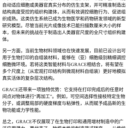
自动适应细胞或类器官真实分布的仿生支架，并可精准制造出
结构高度受控的组织构建体，从而有效调控细胞行为、促进组
织成熟。这类仿生系统已成为生物医学和药物研发领域的新型
研究模型。尽管当前光片成像技术已能扫描数厘米大小的样
本，但未来的挑战在于制造出人类器官尺度的全尺寸组织构建
体。
另一方面，当前生物材料领域也在快速发展，目前已设计出可
用于生物打印的自组装材料，能够在（亚）细胞级别精细调控
细胞微环境。若将这类智能材料与GRACE相结合，将有望在
多个尺度上（从宏观打印结构到微观材料自组装）更好地模拟
真实活体的复杂层次结构。
GRACE还带来一项独特优势：它支持在打印完成后的任意时
间点对物体进行“再加工”。例如，可空间选择性接枝特定生物
分子，或调整局部的硬度梯度与粘弹性，从而赋予成品新的生
物功能或力学性能。
总之，GRACE不仅展现了在生物打印和通用增材制造中的广