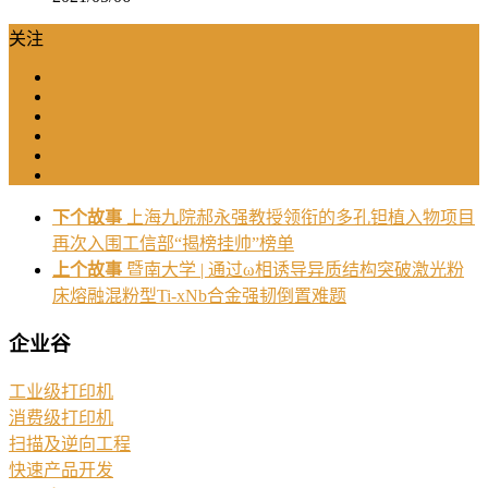
关注
下个故事
上海九院郝永强教授领衔的多孔钽植入物项目
再次入围工信部“揭榜挂帅”榜单
上个故事
暨南大学 | 通过ω相诱导异质结构突破激光粉
床熔融混粉型Ti-xNb合金强韧倒置难题
企业谷
工业级打印机
消费级打印机
扫描及逆向工程
快速产品开发