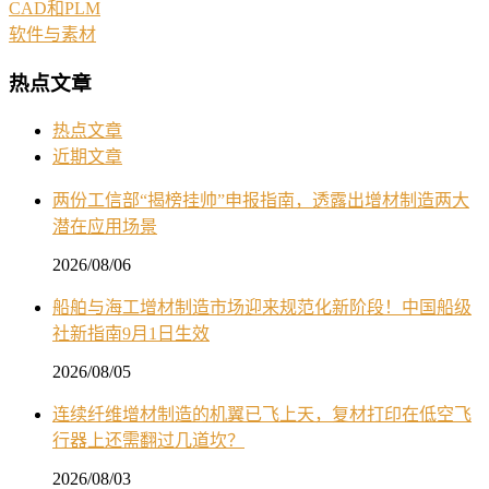
CAD和PLM
软件与素材
热点文章
热点文章
近期文章
两份工信部“揭榜挂帅”申报指南，透露出增材制造两大
潜在应用场景
2026/08/06
船舶与海工增材制造市场迎来规范化新阶段！中国船级
社新指南9月1日生效
2026/08/05
连续纤维增材制造的机翼已飞上天，复材打印在低空飞
行器上还需翻过几道坎？
2026/08/03