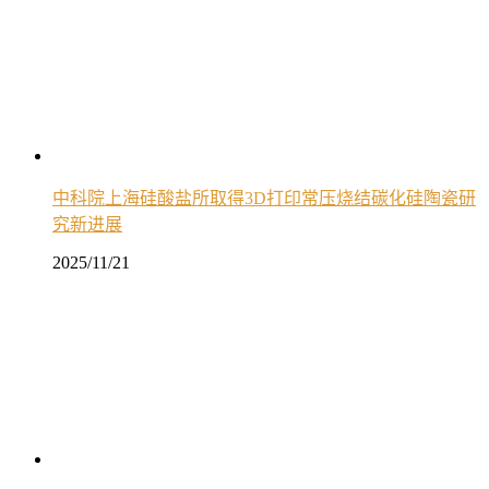
中科院上海硅酸盐所取得3D打印常压烧结碳化硅陶瓷研
究新进展
2025/11/21