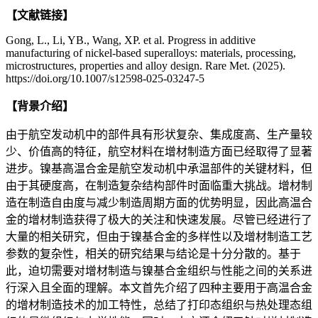
【文献链接】
Gong, L., Li, YB., Wang, XP. et al. Progress in additive
manufacturing of nickel-based superalloys: materials, processing,
microstructures, properties and alloy design. Rare Met. (2025).
https://doi.org/10.1007/s12598-025-03247-5
【背景介绍】
由于航空发动机中的部件具有形状复杂、集成度高、生产量较
少、价值高的特征，航空材料在增材制造方面已经取得了显著
进步。镍基高温合金是航空发动机中承温部件的关键材料，但
由于其硬度高，在制造复杂结构部件时面临重大挑战。增材制
造在制造自由度与减少制造周期方面的优势明显，因此高温合
金的增材制造获得了极大的关注和快速发展。尽管已经进行了
大量的相关研究，但由于镍基合金的多样性以及增材制造工艺
参数的复杂性，相关的研究结果与结论是十分分散的。基于
此，迫切需要对增材制造与镍基合金组织与性能之间的关系进
行深入且全面的理解。本文首先介绍了四种主要用于高温合金
的增材制造技术的加工特性，总结了打印态组织与热处理态组