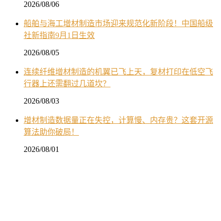
2026/08/06
船舶与海工增材制造市场迎来规范化新阶段！中国船级
社新指南9月1日生效
2026/08/05
连续纤维增材制造的机翼已飞上天，复材打印在低空飞
行器上还需翻过几道坎？
2026/08/03
增材制造数据量正在失控，计算慢、内存贵？这套开源
算法助你破局！
2026/08/01