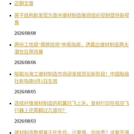
近期文章
原子结构新发现为激光增材制造微观组织控制提供新视
角
2026/08/08
两份工信部“揭榜挂帅”申报指南，透露出增材制造两大
潜在应用场景
2026/08/06
船舶与海工增材制造市场迎来规范化新阶段！中国船级
社新指南9月1日生效
2026/08/05
连续纤维增材制造的机翼已飞上天，复材打印在低空飞
行器上还需翻过几道坎？
2026/08/03
增材制造数据量正在失控，计算慢、内存贵？这套开源