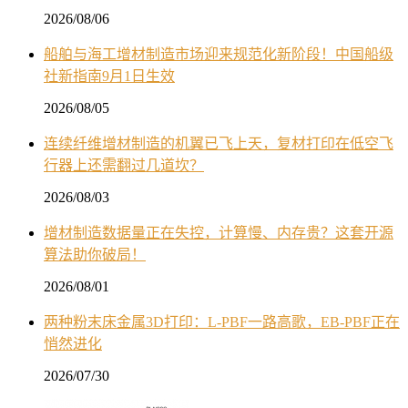
2026/08/06
船舶与海工增材制造市场迎来规范化新阶段！中国船级
社新指南9月1日生效
2026/08/05
连续纤维增材制造的机翼已飞上天，复材打印在低空飞
行器上还需翻过几道坎？
2026/08/03
增材制造数据量正在失控，计算慢、内存贵？这套开源
算法助你破局！
2026/08/01
两种粉末床金属3D打印：L-PBF一路高歌，EB-PBF正在
悄然进化
2026/07/30