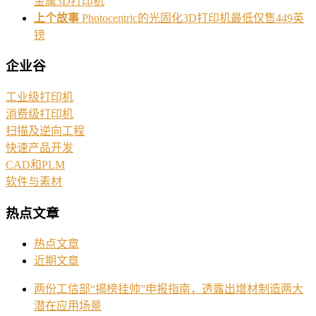
金属3D打印机
上个故事
Photocentric的光固化3D打印机最低仅售449英
镑
企业谷
工业级打印机
消费级打印机
扫描及逆向工程
快速产品开发
CAD和PLM
软件与素材
热点文章
热点文章
近期文章
两份工信部“揭榜挂帅”申报指南，透露出增材制造两大
潜在应用场景