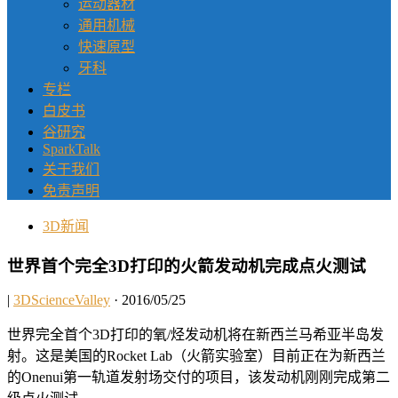
运动器材
通用机械
快速原型
牙科
专栏
白皮书
谷研究
SparkTalk
关于我们
免责声明
3D新闻
世界首个完全3D打印的火箭发动机完成点火测试
|
3DScienceValley
· 2016/05/25
世界完全首个3D打印的氧/烃发动机将在新西兰马希亚半岛发
射。这是美国的Rocket Lab（火箭实验室）目前正在为新西兰
的Onenui第一轨道发射场交付的项目，该发动机刚刚完成第二